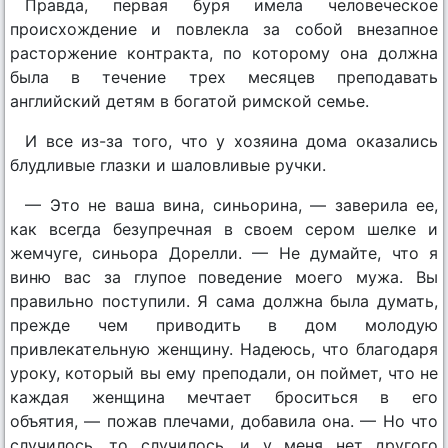
Правда, первая буря имела человеческое
происхождение и повлекла за собой внезапное
расторжение контракта, по которому она должна
была в течение трех месяцев преподавать
английский детям в богатой римской семье.
И все из-за того, что у хозяина дома оказались
блудливые глазки и шаловливые ручки.
— Это не ваша вина, синьорина, — заверила ее,
как всегда безупречная в своем сером шелке и
жемчуге, синьора Дорелли. — Не думайте, что я
виню вас за глупое поведение моего мужа. Вы
правильно поступили. Я сама должна была думать,
прежде чем приводить в дом молодую
привлекательную женщину. Надеюсь, что благодаря
уроку, который вы ему преподали, он поймет, что не
каждая женщина мечтает броситься в его
объятия, — пожав плечами, добавила она. — Но что
случилось, то случилось, и у меня нет другого