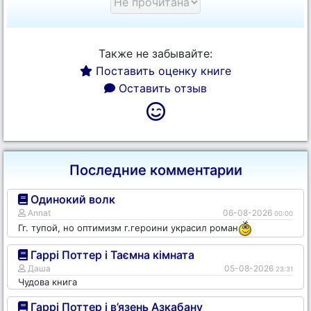
Также не забывайте:
Поставить оценку книге
Оставить отзыв
Последние комментарии
Одинокий волк
Annat
06-08-2026
00:00
Гг. тупой, но оптимизм г.героини украсил роман
Гаррі Поттер і Таємна кімната
Даша
05-08-2026
23:31
Чудова книга
Гаррі Поттер і в’язень Азкабану