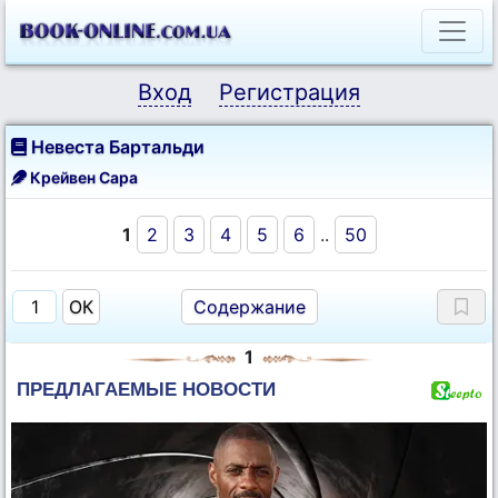
Вход
Регистрация
Невеста Бартальди
Крейвен Сара
1
2
3
4
5
6
..
50
Содержание
1