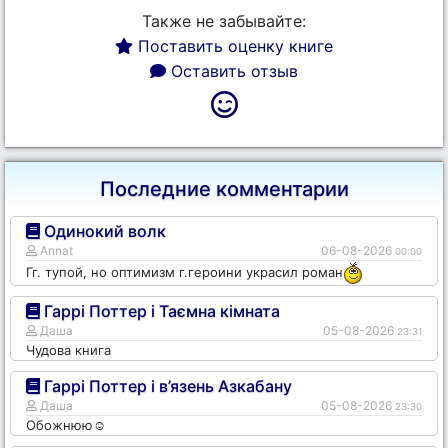
Также не забывайте:
Поставить оценку книге
Оставить отзыв
Последние комментарии
Одинокий волк
Annat
06-08-2026
00:00
Гг. тупой, но оптимизм г.героини украсил роман
Гаррі Поттер і Таємна кімната
Даша
05-08-2026
23:31
Чудова книга
Гаррі Поттер і в’язень Азкабану
Даша
05-08-2026
23:30
Обожнюю☺️