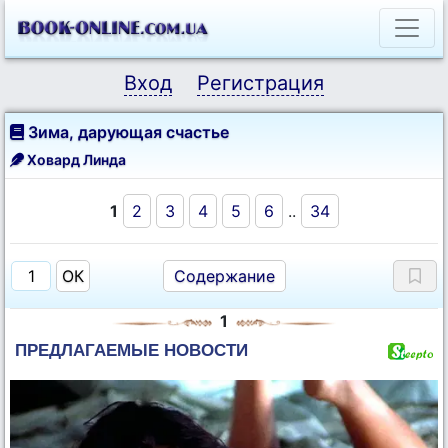
Вход
Регистрация
Зима, дарующая счастье
Ховард Линда
1
2
3
4
5
6
..
34
Содержание
1