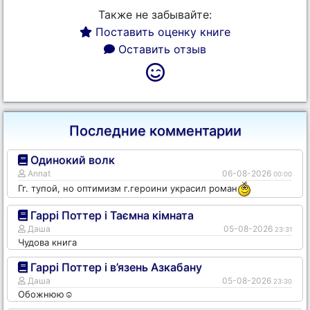
Также не забывайте:
Поставить оценку книге
Оставить отзыв
Последние комментарии
Одинокий волк
Annat
06-08-2026
00:00
Гг. тупой, но оптимизм г.героини украсил роман
Гаррі Поттер і Таємна кімната
Даша
05-08-2026
23:31
Чудова книга
Гаррі Поттер і в’язень Азкабану
Даша
05-08-2026
23:30
Обожнюю☺️