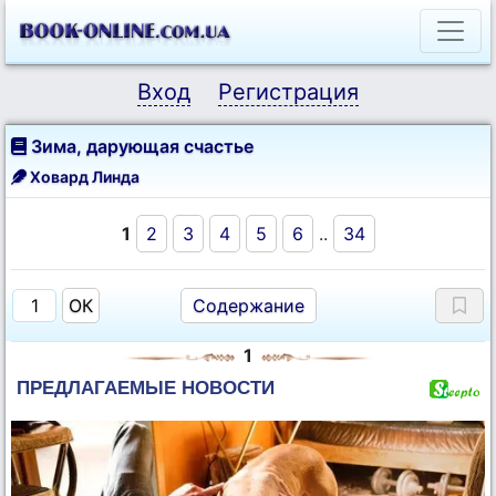
Вход
Регистрация
Зима, дарующая счастье
Ховард Линда
1
2
3
4
5
6
..
34
Содержание
1