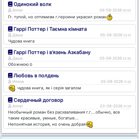
Одинокий волк
Annat
06-08-2026
00:00
Гг. тупой, но оптимизм г.героини украсил роман
Гаррі Поттер і Таємна кімната
Даша
05-08-2026
23:31
Чудова книга
Гаррі Поттер і в’язень Азкабану
Даша
05-08-2026
23:30
Обожнюю☺️
Любовь в полдень
Илона
05-08-2026
11:43
чудова книга, як і серія загалом
Сердечный договор
Annat
03-08-2026
21:29
Необычный роман без расхваливания г.г....обычно, все
такие красивые, умные, богатые...
Непонятная история, но очень добрая