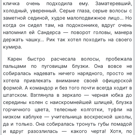
кличка очень подходила ему. Заматеревший,
холодный, уверенный. Серые глаза, серые волосы с
заметной сединой, худое малоподвижное лицо… Но
когда он сидел там, на подоконнике, вдруг очень
напомнил ей Сандерса — поворот головы, манера
держать чашку… Рик так хотел походить на своего
кумира.
Карен быстро расчесала волосы, пробежала
пальцами по пуговицам блузки. Она вовсе не
собиралась надевать ничего нарядного, просто не
хотела привлекать внимание своей офицерской
формой. А командор и без того почти всегда ходит в
штатском. Взглянула в зеркало — черная юбка до
середины колен с наискромнейшей шлицей, блузка
горчичного цвета, телесные колготки, туфли на
низком каблуке — учительница воскресной школы,
да и только. Она собиралась тронуть губы помадой
и вдруг разозлилась — какого черта! Хотя, по