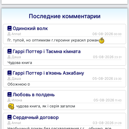
Последние комментарии
Одинокий волк
Annat
06-08-2026
00:00
Гг. тупой, но оптимизм г.героини украсил роман
Гаррі Поттер і Таємна кімната
Даша
05-08-2026
23:31
Чудова книга
Гаррі Поттер і в’язень Азкабану
Даша
05-08-2026
23:30
Обожнюю☺️
Любовь в полдень
Илона
05-08-2026
11:43
чудова книга, як і серія загалом
Сердечный договор
Annat
03-08-2026
21:29
Необычный роман без расхваливания г.г....обычно, все