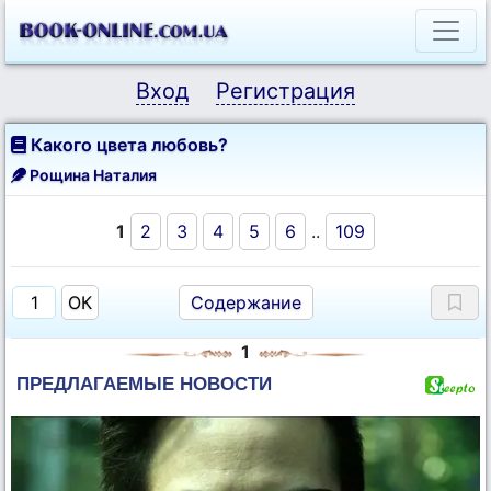
Вход
Регистрация
Какого цвета любовь?
Рощина Наталия
1
2
3
4
5
6
..
109
Содержание
1