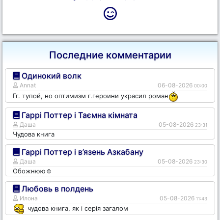
Последние комментарии
Одинокий волк
Annat
06-08-2026
00:00
Гг. тупой, но оптимизм г.героини украсил роман
Гаррі Поттер і Таємна кімната
Даша
05-08-2026
23:31
Чудова книга
Гаррі Поттер і в’язень Азкабану
Даша
05-08-2026
23:30
Обожнюю☺️
Любовь в полдень
Илона
05-08-2026
11:43
чудова книга, як і серія загалом