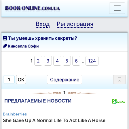
Вход
Регистрация
Ты умеешь хранить секреты?
Кинселла Софи
1
2
3
4
5
6
..
124
Содержание
1