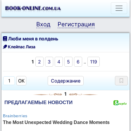
Вход
Регистрация
Люби меня в полдень
Клейпас Лиза
1
2
3
4
5
6
..
119
Содержание
1