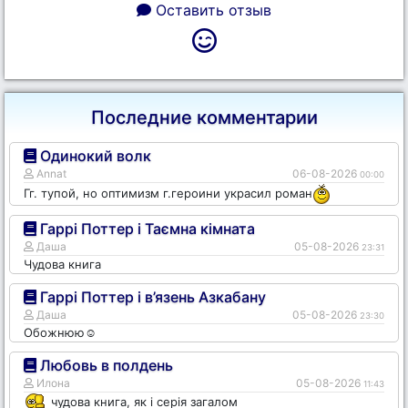
Оставить отзыв
Последние комментарии
Одинокий волк
Annat
06-08-2026
00:00
Гг. тупой, но оптимизм г.героини украсил роман
Гаррі Поттер і Таємна кімната
Даша
05-08-2026
23:31
Чудова книга
Гаррі Поттер і в’язень Азкабану
Даша
05-08-2026
23:30
Обожнюю☺️
Любовь в полдень
Илона
05-08-2026
11:43
чудова книга, як і серія загалом