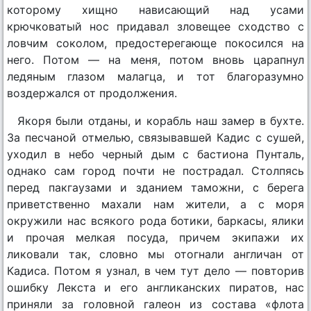
которому хищно нависающий над усами
крючковатый нос придавал зловещее сходство с
ловчим соколом, предостерегающе покосился на
него. Потом — на меня, потом вновь царапнул
ледяным глазом малагца, и тот благоразумно
воздержался от продолжения.
Якоря были отданы, и корабль наш замер в бухте.
За песчаной отмелью, связывавшей Кадис с сушей,
уходил в небо черный дым с бастиона Пунталь,
однако сам город почти не пострадал. Столпясь
перед пакгаузами и зданием таможни, с берега
приветственно махали нам жители, а с моря
окружили нас всякого рода ботики, баркасы, ялики
и прочая мелкая посуда, причем экипажи их
ликовали так, словно мы отогнали англичан от
Кадиса. Потом я узнал, в чем тут дело — повторив
ошибку Лекста и его англиканских пиратов, нас
приняли за головной галеон из состава «флота