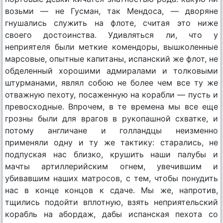
возьми — не Гусман, так Мендоса, — дворяне
гнушались служить на флоте, считая это ниже
своего достоинства. Удивляться ли, что у
неприятеля были меткие комендоры, вышколенные
марсовые, опытные капитаны, испанский же флот, не
обделенный хорошими адмиралами и толковыми
штурманами, являл собою не более чем все ту же
отважную пехоту, посаженную на корабли — пусть и
превосходные. Впрочем, в те времена мы все еще
грозны были для врагов в рукопашной схватке, и
потому англичане и голландцы неизменно
применяли одну и ту же тактику: старались, не
подпуская нас близко, крушить наши палубы и
мачты артиллерийским огнем, увечившим и
убивавшим наших матросов, с тем, чтобы понудить
нас в конце концов к сдаче. Мы же, напротив,
тщились подойти вплотную, взять неприятельский
корабль на абордаж, дабы испанская пехота со