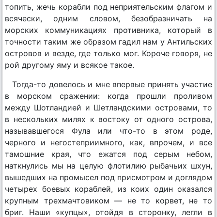
топить, жечь корабли под неприятельским флагом и
всячески, одним словом, безобразничать на
морских коммуникациях противника, который в
точности таким же образом гадил нам у Антильских
островов и везде, где только мог. Короче говоря, не
рой другому яму и всякое такое.
Тогда-то довелось и мне впервые принять участие
в морском сражении: когда прошли проливом
между Шотландией и Шетландскими островами, то
в нескольких милях к востоку от одного острова,
называвшегося Фула или что-то в этом роде,
черного и негостеприимного, как, впрочем, и все
тамошние края, что ежатся под серым небом,
наткнулись мы на целую флотилию рыбачьих шхун,
вышедших на промысел под присмотром и доглядом
четырех боевых кораблей, из коих один оказался
крупным трехмачтовиком — не то корвет, не то
бриг. Наши «купцы», отойдя в сторонку, легли в