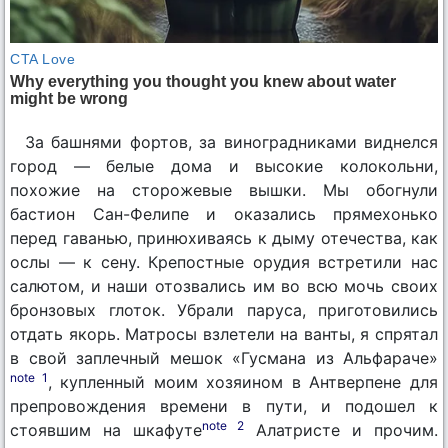
За башнями фортов, за виноградниками виднелся
город — белые дома и высокие колокольни,
похожие на сторожевые вышки. Мы обогнули
бастион Сан-Фелипе и оказались прямехонько
перед гаванью, принюхиваясь к дыму отечества, как
ослы — к сену. Крепостные орудия встретили нас
салютом, и наши отозвались им во всю мочь своих
бронзовых глоток. Убрали паруса, приготовились
отдать якорь. Матросы взлетели на ванты, я спрятал
в свой заплечный мешок «Гусмана из Альфараче»
note 1
, купленный моим хозяином в Антверпене для
препровождения времени в пути, и подошел к
note 2
стоявшим на шкафуте
Алатристе и прочим.