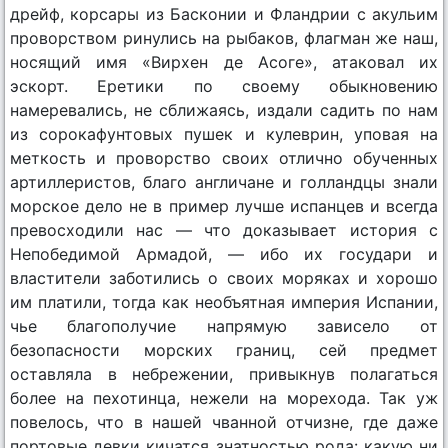
дрейф, корсары из Басконии и Фландрии с акульим
проворством ринулись на рыбаков, флагман же наш,
носящий имя «Вирхен де Асоге», атаковал их
эскорт. Еретики по своему обыкновению
намеревались, не сближаясь, издали садить по нам
из сорокафунтовых пушек и кулеврин, уповая на
меткость и проворство своих отлично обученных
артиллеристов, благо англичане и голландцы знали
морское дело не в пример лучше испанцев и всегда
превосходили нас — что доказывает история с
Непобедимой Армадой, — ибо их государи и
властители заботились о своих моряках и хорошо
им платили, тогда как необъятная империя Испании,
чье благополучие напрямую зависело от
безопасности морских границ, сей предмет
оставляла в небрежении, привыкнув полагаться
более на пехотинца, нежели на морехода. Так уж
повелось, что в нашей чванной отчизне, где даже
портовые девки кичатся знатностью рода: какую ни