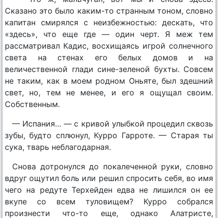
Сказано это было каким-то странным тоном, словно
капитан смирялся с неизбежностью: дескать, что
«здесь», что еще где — один черт. Я меж тем
рассматривал Кадис, восхищаясь игрой солнечного
света на стенах его белых домов и на
величественной глади сине-зеленой бухты. Совсем
не таким, как в моем родном Оньяте, был здешний
свет, но, тем не менее, и его я ощущал своим.
Собственным.
— Испания… — с кривой улыбкой процедил сквозь
зубы, будто сплюнул, Курро Гарроте. — Старая ты
сука, тварь неблагодарная.
Снова дотронулся до покалеченной руки, словно
вдруг ощутил боль или решил спросить себя, во имя
чего на редуте Терхейден едва не лишился он ее
вкупе со всем туловищем? Курро собрался
произнести что-то еще, однако Алатристе,