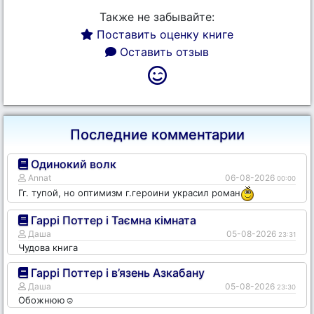
Также не забывайте:
Поставить оценку книге
Оставить отзыв
Последние комментарии
Одинокий волк
Annat
06-08-2026
00:00
Гг. тупой, но оптимизм г.героини украсил роман
Гаррі Поттер і Таємна кімната
Даша
05-08-2026
23:31
Чудова книга
Гаррі Поттер і в’язень Азкабану
Даша
05-08-2026
23:30
Обожнюю☺️