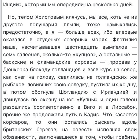
Индий», который мы опередили на несколько дней.
Но, телом Христовым клянусь, мы все, хоть не из
другого полушария плыли, тоже намыкались
предостаточно, а я — больше всех, ибо впервые
оказался в студеных северных морях. Флотилия
наша, насчитывавшая шестнадцать вымпелов —
семь галеонов, сколько-то «купцов», а остальные —
баскские и фламандские корсары — прорвав у
Дюнкерка блокаду голландцев и взяв курс на север,
как снег на голову, свалилась на голландских же
рыбаков, ловивших свою селедку, пустила их ко дну,
а потом обогнула Шотландию с Ирландией и
двинулась по океану на юг. «Купцы» и один галеон
разошлись соответственно в Виго и в Лиссабон,
прочие же продолжали путь в Кадис. Что касается
корсаров, то они остались рыскать вдоль
британских берегов, на совесть исполняя свои
обязанности, заключавшиеся в том, чтобы грабить,