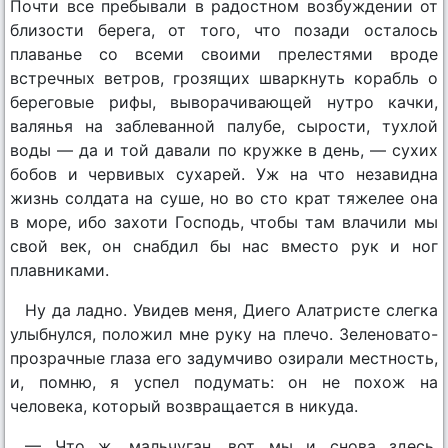
Почти все пребывали в радостном возбуждении от
близости берега, от того, что позади осталось
плаванье со всеми своими прелестями вроде
встречных ветров, грозящих шваркнуть корабль о
береговые рифы, выворачивающей нутро качки,
валянья на заблеванной палубе, сырости, тухлой
воды — да и той давали по кружке в день, — сухих
бобов и червивых сухарей. Уж на что незавидна
жизнь солдата на суше, но во сто крат тяжелее она
в море, ибо захоти Господь, чтобы там влачили мы
свой век, он снабдил бы нас вместо рук и ног
плавниками.
Ну да ладно. Увидев меня, Диего Алатристе слегка
улыбнулся, положил мне руку на плечо. Зеленовато-
прозрачные глаза его задумчиво озирали местность,
и, помню, я успел подумать: он не похож на
человека, который возвращается в никуда.
— Что ж, мальчуган, вот мы и снова здесь.