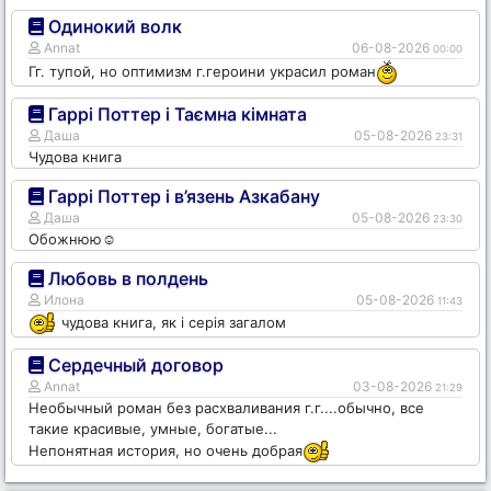
Одинокий волк
Annat
06-08-2026
00:00
Гг. тупой, но оптимизм г.героини украсил роман
Гаррі Поттер і Таємна кімната
Даша
05-08-2026
23:31
Чудова книга
Гаррі Поттер і в’язень Азкабану
Даша
05-08-2026
23:30
Обожнюю☺️
Любовь в полдень
Илона
05-08-2026
11:43
чудова книга, як і серія загалом
Сердечный договор
Annat
03-08-2026
21:29
Необычный роман без расхваливания г.г....обычно, все
такие красивые, умные, богатые...
Непонятная история, но очень добрая