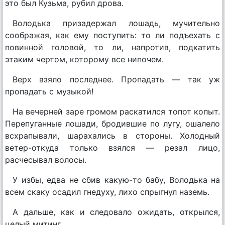
это был Кузьма, рубил дрова.
Володька призадержал лошадь, мучительно
соображая, как ему поступить: то ли подъехать с
повинной головой, то ли, напротив, подкатить
этаким чертом, которому все нипочем.
Верх взяло последнее. Пропадать — так уж
пропадать с музыкой!
На вечерней заре громом раскатился топот копыт.
Перепуганные лошади, бродившие по лугу, ошалело
всхрапывали, шарахались в стороны. Холодный
ветер-откуда только взялся — резал лицо,
расчесывал волосы.
У избы, едва не сбив какую-то бабу, Володька на
всем скаку осадил гнедуху, лихо спрыгнул наземь.
А дальше, как и следовало ожидать, открылся,
целый митинг.