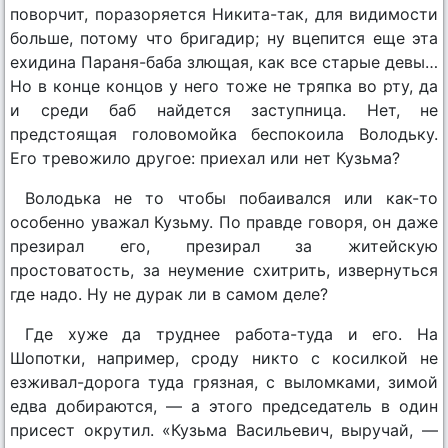
поворчит, поразоряется Никита-так, для видимости
больше, потому что бригадир; ну вцепится еще эта
ехидина Параня-баба злющая, как все старые девы…
Но в конце концов у него тоже не тряпка во рту, да
и среди баб найдется заступница. Нет, не
предстоящая головомойка беспокоила Володьку.
Его тревожило другое: приехал или нет Кузьма?
Володька не то чтобы побаивался или как-то
особенно уважал Кузьму. По правде говоря, он даже
презирал его, презирал за житейскую
простоватость, за неумение схитрить, извернуться
где надо. Ну не дурак ли в самом деле?
Где хуже да труднее работа-туда и его. На
Шопотки, например, сроду никто с косилкой не
езживал-дорога туда грязная, с выломками, зимой
едва добираются, — а этого председатель в один
присест окрутил. «Кузьма Васильевич, выручай, —