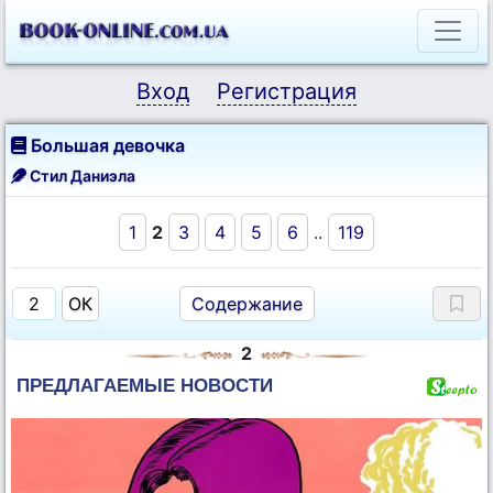
Вход
Регистрация
Большая девочка
Стил Даниэла
1
2
3
4
5
6
..
119
Содержание
2