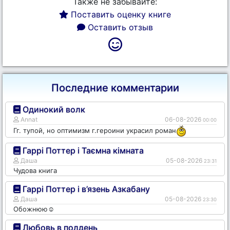
Также не забывайте:
Поставить оценку книге
Оставить отзыв
Последние комментарии
Одинокий волк
Annat
06-08-2026
00:00
Гг. тупой, но оптимизм г.героини украсил роман
Гаррі Поттер і Таємна кімната
Даша
05-08-2026
23:31
Чудова книга
Гаррі Поттер і в’язень Азкабану
Даша
05-08-2026
23:30
Обожнюю☺️
Любовь в полдень