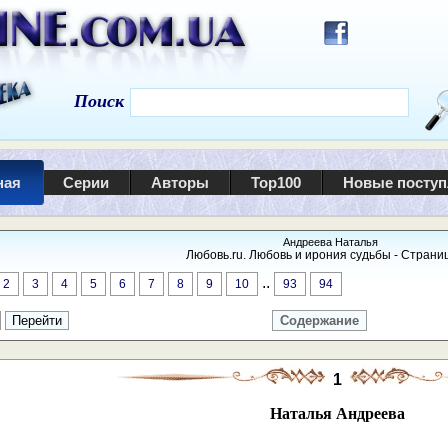
Поиск
ная
Серии
Авторы
Top100
Новые посту
Андреева Наталья
Любовь.ru. Любовь и ирония судьбы - Страниц
..
2
3
4
5
6
7
8
9
10
93
94
Содержание
1
Наталья Андреева