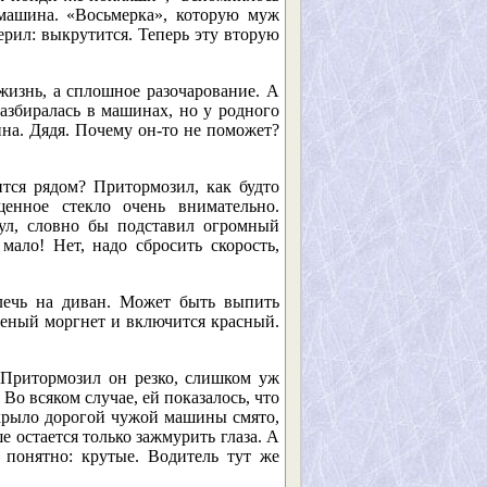
 машина. «Восьмерка», которую муж
ерил: выкрутится. Теперь эту вторую
 жизнь, а сплошное разочарование. А
азбиралась в машинах, но у родного
ина. Дядя. Почему он-то не поможет?
ится рядом? Притормозил, как будто
енное стекло очень внимательно.
нул, словно бы подставил огромный
ало! Нет, надо сбросить скорость,
илечь на диван. Может быть выпить
еленый моргнет и включится красный.
. Притормозил он резко, слишком уж
о всяком случае, ей показалось, что
е крыло дорогой чужой машины смято,
е остается только зажмурить глаза. А
 понятно: крутые. Водитель тут же