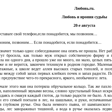
Любовь.ru.
Любовь и ирония судьбы
20-е августа
ставьте свой телефон,если понадобится, мы позвоним…
воним, позвоним… Если понадобится, если понадобится…
значит только одно: собеседование она опять не прошла. Нет раб
тут бросила, как только муж открыл собственную фирму и п
ла ни одного дня, а прошло уже ни много, ни мало, целых пять л
же и не верится, закончен техникум в родном городке. Малень
этажные, к школе ведет аллея высоких старых тополей, и поэ
ны между собой запах первых клейких почек и запах радости. П
и предчувствие чего-то прекрасного, яркого, необычного: лета.
ачале этого мая она потеряла обручальное кольцо. Так же пахл
, наполненный звуками весны, словно хрустальный бокал искря
даясь и смакуя каждый глоток, да только радости не было. А ко
и его семьей поехали в лес, на шашлыки, и руки, испачканны
в глубоком ручье. Она была немного пьяна, от шампанского
ды, лес завораживал тишиной, а вода в ручье оказалась ледя