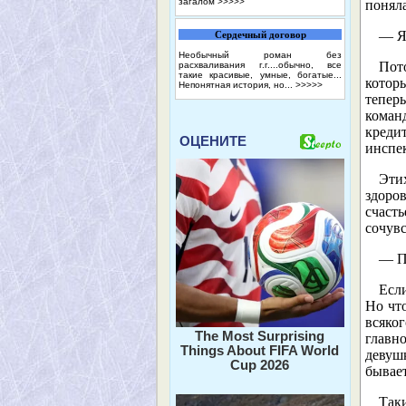
загалом
>>>>>
поняла
— Я
Сердечный договор
Необычный роман без
Пот
расхваливания г.г....обычно, все
такие красивые, умные, богатые...
которы
Непонятная история, но...
>>>>>
теперь
коман
кредит
ОЦЕНИТЕ
инспе
Этих
здоро
счаст
сочувс
— П
Есл
Но что
всяко
The Most Surprising
главно
Things About FIFA World
девушк
Cup 2026
бывае
Так