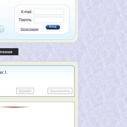
E-mail:
Пароль:
Регистрация
пления
а: 1.
Шрифт
Запомнить