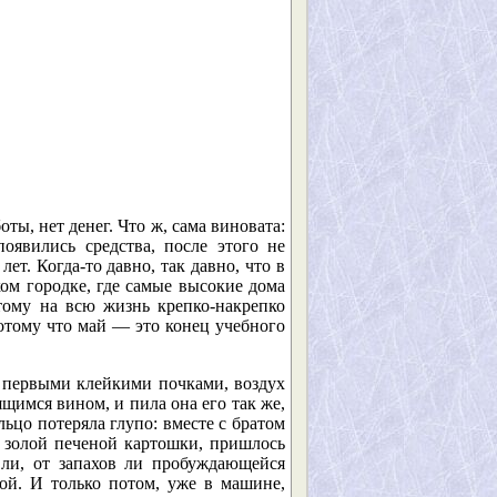
оты, нет денег. Что ж, сама виновата:
оявились средства, после этого не
ет. Когда-то давно, так давно, что в
ком городке, где самые высокие дома
тому на всю жизнь крепко-накрепко
отому что май — это конец учебного
о первыми клейкими почками, воздух
щимся вином, и пила она его так же,
льцо потеряла глупо: вместе с братом
е золой печеной картошки, пришлось
 ли, от запахов ли пробуждающейся
ной. И только потом, уже в машине,