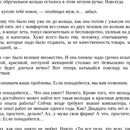
: обручальное кольцо осталось в этом лесном ручье. Навсегда.
 куплю тебе новое, — пообещал муж, и… забыл.
ому что было ему уже не до кольца, как она потом с ужасом п
й пять лет с комфортом вез семью из двух человек по волнам жи
, в конце лета, тонул окончательно и бесповоротно, увлекая на
ду, и капитана. Хуже всего было ему, человеку, отвечавшему з
ы, которые надо было отдавать, за не качественность товара,
кцией, за…
 «за» было великое множество. И она поняла: надо срочно искат
вой, красивой, неглупой женщиной столько лет безвылазно п
ье будет длиться вечно? Вот теперь натыкайся повсюду на
твия:
онимаем ваши проблемы. Если понадобится, мы вам позвоним.
и понадобится… Что она умеет? Ничего. Кроме того, что молода
 достойного может найти вот такая молодая и красивая девушк
го опыта работы? Сейчас везде требуют знание компьютера, 
е опыт работ не меньше одного года. Как? Двадцать пять лет и 
а, простите, делали? Ах, у мужа своя фирма! А что, простите
т. Если понадобится…
их, как она, никто не любит. Никто. «Ты все пела, это дело, 