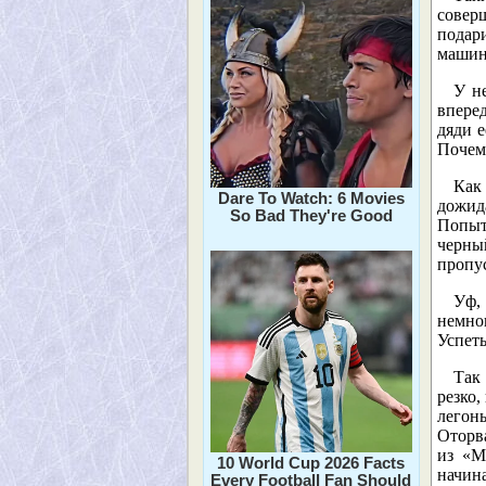
совер
подари
машину
У не
впере
дяди е
Почем
Как
Dare To Watch: 6 Movies
дожид
So Bad They're Good
Попыт
черны
пропус
Уф,
немног
Успеть
Так
резко,
легонь
Оторва
из «М
10 World Cup 2026 Facts
начина
Every Football Fan Should