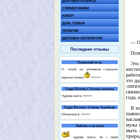
ДОКУМЕНТАЛЬНОЕ
СПРАВОЧНИКИ
ЮМОР
ДОМ, СЕМЬЯ
РЕЛИГИЯ
ДЕЛОВАЯ ЛИТЕРАТУРА
— О
Последние отзывы
Поз
Одинокий волк
Это 
инсти
Гг. тупой, но оптимизм г.героини
работа
украсил роман
>>>>>
это да
-пяти
Гаррі Поттер і Таємна кімната
связа
Чудова книга
>>>>>
года, 
Гаррі Поттер і в’язень Азкабану
В н
пьянил
Обожнюю☺️
>>>>>
наслаж
мужа 
Любовь в полдень
мыть 
приро
чудова книга, як і серія