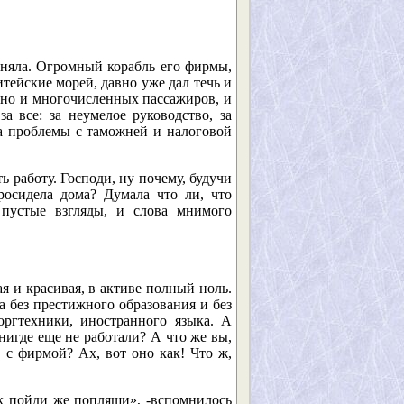
оняла. Огромный корабль его фирмы,
тейские морей, давно уже дал течь и
 дно и многочисленных пассажиров, и
а все: за неумелое руководство, за
 за проблемы с таможней и налоговой
ь работу. Господи, ну почему, будучи
росидела дома? Думала что ли, что
 пустые взгляды, и слова мнимого
я и красивая, в активе полный ноль.
а без престижного образования и без
оргтехники, иностранного языка. А
нигде еще не работали? А что же вы,
, с фирмой? Ах, вот оно как! Что ж,
так пойди же попляши», -вспомнилось