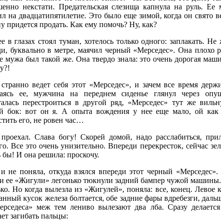
шенно некстати. Предательская слезища капнула на руль. Ее
л на двадцатипятилетие. Это было еще зимой, когда он свято в
 придется продать. Как ему помочь? Ну, как?
е в глазах стоял туман, хотелось только одного: заплакать. Не
ди, буквально в метре, маячил черный «Мерседес». Она плохо р
е мужа был такой же. Она твердо знала: это очень дорогая маш
у?!
 странно ведет себя этот «Мерседес», и зачем все время держ
аясь ее, мужчина на переднем сиденье глянул через опущ
алась перестроиться в другой ряд, «Мерседес» тут же виль
й бок: вот он я. А опыта вождения у нее еще мало, ой как м
тить его, не ровен час…
 проехал. Слава богу! Скорей домой, надо расслабиться, пр
о. Все это очень унизительно. Впереди перекресток, сейчас з
 бы! И она решила: проскочу.
 и не поняла, откуда взялся впереди этот черный «Мерседес»
 и ее «Жигули» легонько тюкнули задний бампер чужой машины. В
ко. Но когда вылезла из «Жигулей», поняла: все, конец. Лево
нный кусок железа болтается, обе задние фары вдребезги, дальш
ерседеса» меж тем лениво вылезают два лба. Сразу делается
ет загибать пальцы: