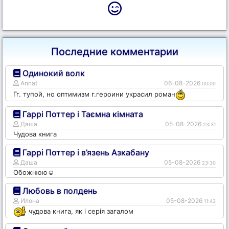
Последние комментарии
Одинокий волк
Annat
06-08-2026
00:00
Гг. тупой, но оптимизм г.героини украсил роман
Гаррі Поттер і Таємна кімната
Даша
05-08-2026
23:31
Чудова книга
Гаррі Поттер і в’язень Азкабану
Даша
05-08-2026
23:30
Обожнюю☺️
Любовь в полдень
Илона
05-08-2026
11:43
чудова книга, як і серія загалом