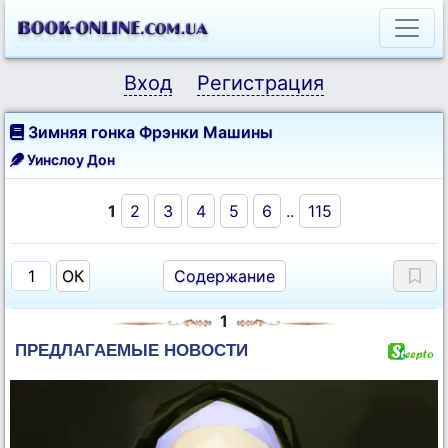
Вход
Регистрация
Зимняя гонка Фрэнки Машины
Уинслоу Дон
1
2
3
4
5
6
..
115
Содержание
1