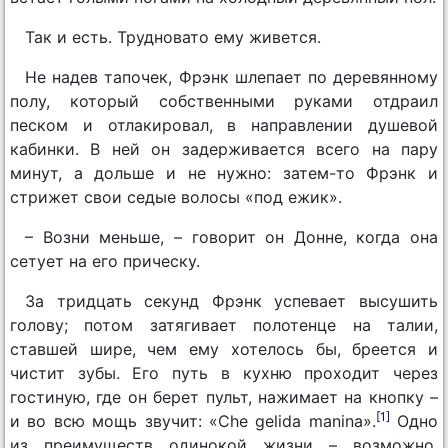
Так и есть. Трудновато ему живется.
Не надев тапочек, Фрэнк шлепает по деревянному
полу, который собственными руками отдраил
песком и отлакировал, в направлении душевой
кабинки. В ней он задерживается всего на пару
минут, а дольше и не нужно: затем-то Фрэнк и
стрижет свои седые волосы «под ежик».
– Возни меньше, – говорит он Донне, когда она
сетует на его прическу.
За тридцать секунд Фрэнк успевает высушить
голову; потом затягивает полотенце на талии,
ставшей шире, чем ему хотелось бы, бреется и
чистит зубы. Его путь в кухню проходит через
гостиную, где он берет пульт, нажимает на кнопку –
[1]
и во всю мощь звучит: «Che gelida manina».
Одно
из преимуществ одинокой жизни – возможно,