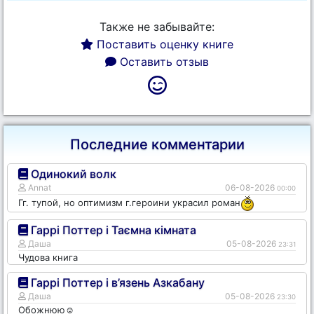
Также не забывайте:
Поставить оценку книге
Оставить отзыв
Последние комментарии
Одинокий волк
Annat
06-08-2026
00:00
Гг. тупой, но оптимизм г.героини украсил роман
Гаррі Поттер і Таємна кімната
Даша
05-08-2026
23:31
Чудова книга
Гаррі Поттер і в’язень Азкабану
Даша
05-08-2026
23:30
Обожнюю☺️