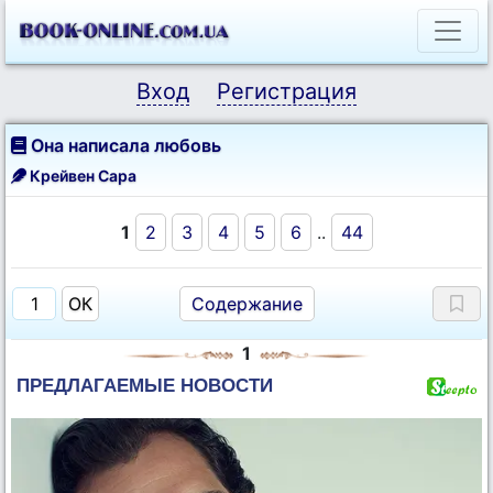
Вход
Регистрация
Она написала любовь
Крейвен Сара
1
2
3
4
5
6
..
44
Содержание
1