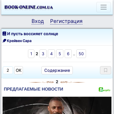
Вход
Регистрация
И пусть воссияет солнце
Крейвен Сара
1
2
3
4
5
6
..
50
Содержание
2