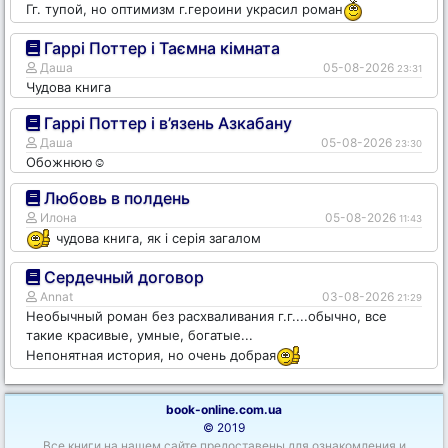
Гг. тупой, но оптимизм г.героини украсил роман
Гаррі Поттер і Таємна кімната
Даша
05-08-2026
23:31
Чудова книга
Гаррі Поттер і в’язень Азкабану
Даша
05-08-2026
23:30
Обожнюю☺️
Любовь в полдень
Илона
05-08-2026
11:43
чудова книга, як і серія загалом
Сердечный договор
Annat
03-08-2026
21:29
Необычный роман без расхваливания г.г....обычно, все
такие красивые, умные, богатые...
Непонятная история, но очень добрая
book-online.com.ua
© 2019
Все книги на нашем сайте предоставены для ознакомления и