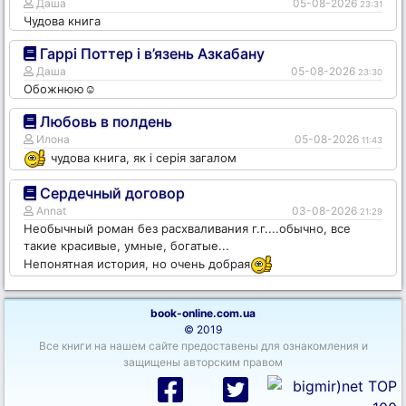
Даша
05-08-2026
23:31
Чудова книга
Гаррі Поттер і в’язень Азкабану
Даша
05-08-2026
23:30
Обожнюю☺️
Любовь в полдень
Илона
05-08-2026
11:43
чудова книга, як і серія загалом
Сердечный договор
Annat
03-08-2026
21:29
Необычный роман без расхваливания г.г....обычно, все
такие красивые, умные, богатые...
Непонятная история, но очень добрая
book-online.com.ua
© 2019
Все книги на нашем сайте предоставены для ознакомления и
защищены авторским правом