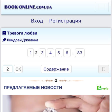
Вход
Регистрация
Тревоги любви
Линдсей Джоанна
1
2
3
4
5
6
..
83
Содержание
2