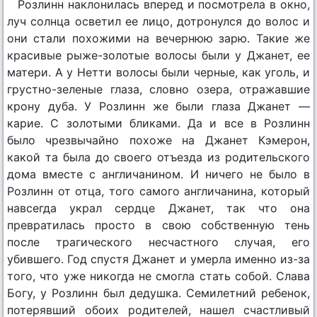
Розлинн наклонилась вперед и посмотрела в окно,
луч солнца осветил ее лицо, дотронулся до волос и
они стали похожими на вечернюю зарю. Такие же
красивые рыже-золотые волосы были у Джанет, ее
матери. А у Нетти волосы были черные, как уголь, и
грустно-зеленые глаза, словно озера, отражавшие
крону дуба. У Розлинн же были глаза Джанет —
карие. С золотыми бликами. Да и все в Розлинн
было чрезвычайно похоже на Джанет Кэмерон,
какой та была до своего отъезда из родительского
дома вместе с англичанином. И ничего не было в
Розлинн от отца, того самого англичанина, который
навсегда украл сердце Джанет, так что она
превратилась просто в свою собственную тень
после трагического несчастного случая, его
убившего. Год спустя Джанет и умерла именно из-за
того, что уже никогда не смогла стать собой. Слава
Богу, у Розлинн был дедушка. Семилетний ребенок,
потерявший обоих родителей, нашел счастливый