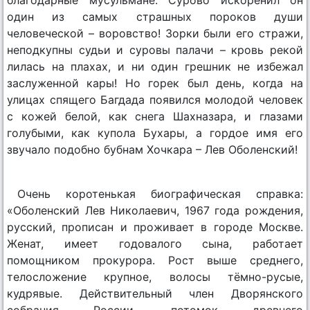
один из самых страшных пороков души
человеческой – воровство! Зорки были его стражи,
неподкупны судьи и суровы палачи – кровь рекой
лилась на плахах, и ни один грешник не избежал
заслуженной кары! Но горек был день, когда на
улицах спящего Багдада появился молодой человек
с кожей белой, как снега Шахназара, и глазами
голубыми, как купола Бухары, а гордое имя его
звучало подобно бубнам Хочкара – Лев Оболенский!
Очень коротенькая биографическая справка:
«Оболенский Лев Николаевич, 1967 года рождения,
русский, прописан и проживает в городе Москве.
Женат, имеет годовалого сына, работает
помощником прокурора. Рост выше среднего,
телосложение крупное, волосы тёмно-русые,
кудрявые. Действительный член Дворянского
собрания России, потомок древнего