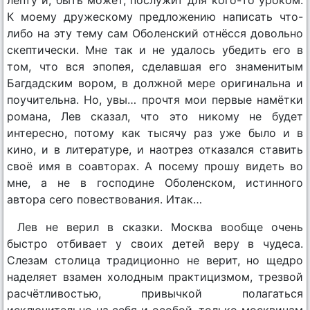
К моему дружескому предложению написать что-
либо на эту тему сам Оболенский отнёсся довольно
скептически. Мне так и не удалось убедить его в
том, что вся эпопея, сделавшая его знаменитым
Багдадским вором, в должной мере оригинальна и
поучительна. Но, увы… прочтя мои первые намётки
романа, Лев сказал, что это никому не будет
интересно, потому как тысячу раз уже было и в
кино, и в литературе, и наотрез отказался ставить
своё имя в соавторах. А посему прошу видеть во
мне, а не в господине Оболенском, истинного
автора сего повествования. Итак…
Лев не верил в сказки. Москва вообще очень
быстро отбивает у своих детей веру в чудеса.
Слезам столица традиционно не верит, но щедро
наделяет взамен холодным практицизмом, трезвой
расчётливостью, привычкой полагаться
исключительно на себя и особой, только москвичам