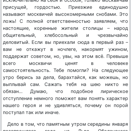
присущей, гордостью. Приезжие единодушно
называют москвичей высокомерными снобами. Это
ложь! С полной ответственностью заявляем, что
настоящие, коренные жители столицы – народ
общительный, хлебосольный и чрезвычайно
деловитый. Если вы приехали сюда в первый раз –
вам не откажут в ночлеге, накормят ужином,
поддержат советом, но, увы, на этом всё. Превыше
всего москвичи ценят в человеке
самостоятельность. Тебе помогли? На следующее
утро берись за дела, барахтайся, как можешь, но
выплывай сам. Сажать тебя на шею никто не
обязан… Думаю, что подобное лирическое
отступление немного поможет вам понять характер
нашего героя и не удивляться, почему он порой
поступал так или иначе.
Дело в том, что памятным утром середины января
позапрошлого года на Льва Оболенского