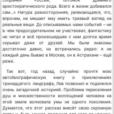
аристократического рода. Всего в жизни добивался
сам…» Натура разносторонняя, увлекающаяся, что,
впрочем, не мешает ему иметь трезвый взгляд на
реальные вещи. До описываемых нами событий – ни
в чем предосудительном не участвовал, фантастику
не читал и всё произошедшее с ним долгое время
скрывал даже от друзей. Мы были знакомы
достаточно давно, но встречались редко: я не
каждый день бываю в Москве, он в Астрахани – ещё
реже.
Так вот, год назад, случайно прочтя мою
автобиографическую книгу о приключениях
тринадцатого ландграфа, Лев позвонил и поделился
очень загадочной историей. Проблема переселения
душ и множественности воплощений человека на
этой земле волновала умы не одного поколения.
Думается, что этот рассказ внесёт свою скромную
лепту и, быть может, послужит для кого-то уроком.