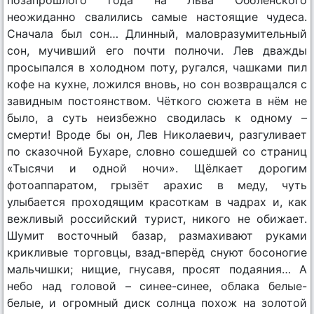
неожиданно свалились самые настоящие чудеса.
Сначала был сон… Длинный, маловразумительный
сон, мучивший его почти полночи. Лев дважды
просыпался в холодном поту, ругался, чашками пил
кофе на кухне, ложился вновь, но сон возвращался с
завидным постоянством. Чёткого сюжета в нём не
было, а суть неизбежно сводилась к одному –
смерти! Вроде бы он, Лев Николаевич, разгуливает
по сказочной Бухаре, словно сошедшей со страниц
«Тысячи и одной ночи». Щёлкает дорогим
фотоаппаратом, грызёт арахис в меду, чуть
улыбается проходящим красоткам в чадрах и, как
вежливый российский турист, никого не обижает.
Шумит восточный базар, размахивают руками
крикливые торговцы, взад-вперёд снуют босоногие
мальчишки; нищие, гнусавя, просят подаяния… А
небо над головой – синее-синее, облака белые-
белые, и огромный диск солнца похож на золотой