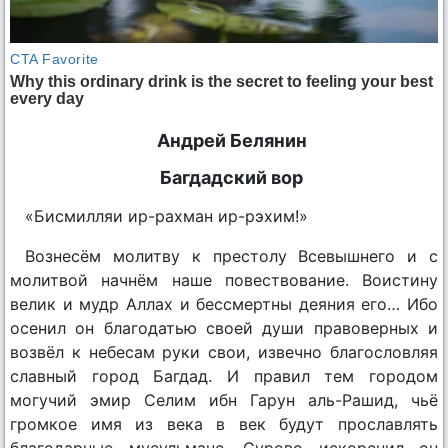
Андрей Белянин
Багдадский вор
«Бисмилляи ир-рахман ир-рэхим!»
Вознесём молитву к престолу Всевышнего и с
молитвой начнём наше повествование. Воистину
велик и мудр Аллах и бессмертны деяния его… Ибо
осенил он благодатью своей души правоверных и
возвёл к небесам руки свои, извечно благословляя
славный город Багдад. И правил тем городом
могучий эмир Селим ибн Гарун аль-Рашид, чьё
громкое имя из века в век будут прославлять
благодарные мусульмане. Сурово искоренил он