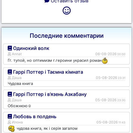
Оставить отзыв
Последние комментарии
Одинокий волк
Annat
06-08-2026
00:00
Гг. тупой, но оптимизм г.героини украсил роман
Гаррі Поттер і Таємна кімната
Даша
05-08-2026
23:31
Чудова книга
Гаррі Поттер і в’язень Азкабану
Даша
05-08-2026
23:30
Обожнюю☺️
Любовь в полдень
Илона
05-08-2026
11:43
чудова книга, як і серія загалом