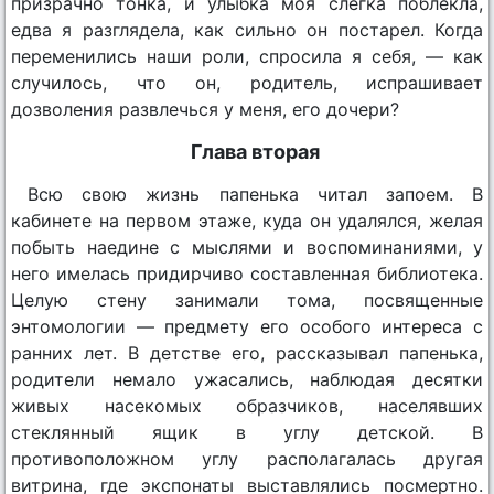
призрачно тонка, и улыбка моя слегка поблекла,
едва я разглядела, как сильно он постарел. Когда
переменились наши роли, спросила я себя, — как
случилось, что он, родитель, испрашивает
дозволения развлечься у меня, его дочери?
Глава вторая
Всю свою жизнь папенька читал запоем. В
кабинете на первом этаже, куда он удалялся, желая
побыть наедине с мыслями и воспоминаниями, у
него имелась придирчиво составленная библиотека.
Целую стену занимали тома, посвященные
энтомологии — предмету его особого интереса с
ранних лет. В детстве его, рассказывал папенька,
родители немало ужасались, наблюдая десятки
живых насекомых образчиков, населявших
стеклянный ящик в углу детской. В
противоположном углу располагалась другая
витрина, где экспонаты выставлялись посмертно.