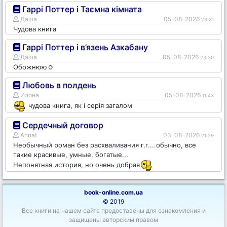
Гаррі Поттер і Таємна кімната
Даша
05-08-2026
23:31
Чудова книга
Гаррі Поттер і в’язень Азкабану
Даша
05-08-2026
23:30
Обожнюю☺️
Любовь в полдень
Илона
05-08-2026
11:43
чудова книга, як і серія загалом
Сердечный договор
Annat
03-08-2026
21:29
Необычный роман без расхваливания г.г....обычно, все
такие красивые, умные, богатые...
Непонятная история, но очень добрая
book-online.com.ua
© 2019
Все книги на нашем сайте предоставены для ознакомления и
защищены авторским правом