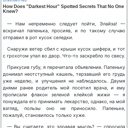
— Нам непременно следует пойти, Элайза! —
вскричал папенька, просияв, и по такому случаю
отправил в рот кусок селедки.
Снаружи ветер сбил с крыши кусок шифера, и тот
с грохотом упал во двор. Что-то заскребло по свесу.
Прикусив губу, я перечитала объявление. Папеньку
донимал неотступный кашель, терзавший его грудь
уже неделю, и улучшения не наблюдалось. Двумя
днями ранее родитель мой посетил врача, и ему
прописали флакон зеленой клейкой жижи — я
понуждала его принимать лекарство, однако, на мой
взгляд, пользы оно не приносило. Папеньке,
пожалуй, становилось только хуже.
— Вы считаете, это здравая мысль? — спросила