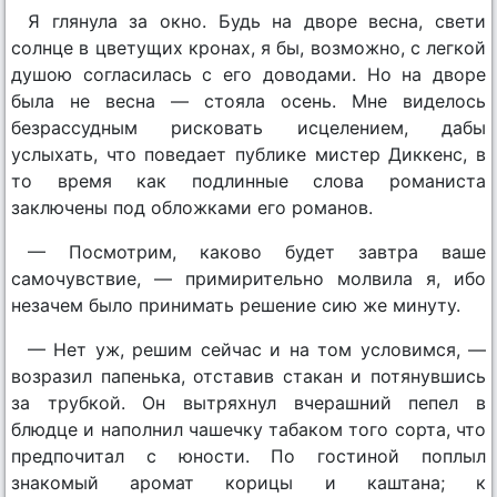
Я глянула за окно. Будь на дворе весна, свети
солнце в цветущих кронах, я бы, возможно, с легкой
душою согласилась с его доводами. Но на дворе
была не весна — стояла осень. Мне виделось
безрассудным рисковать исцелением, дабы
услыхать, что поведает публике мистер Диккенс, в
то время как подлинные слова романиста
заключены под обложками его романов.
— Посмотрим, каково будет завтра ваше
самочувствие, — примирительно молвила я, ибо
незачем было принимать решение сию же минуту.
— Нет уж, решим сейчас и на том условимся, —
возразил папенька, отставив стакан и потянувшись
за трубкой. Он вытряхнул вчерашний пепел в
блюдце и наполнил чашечку табаком того сорта, что
предпочитал с юности. По гостиной поплыл
знакомый аромат корицы и каштана; к