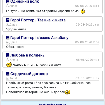
Одинокий волк
Annat
06-08-2026
00:00
Гг. тупой, но оптимизм г.героини украсил роман
Гаррі Поттер і Таємна кімната
Даша
05-08-2026
23:31
Чудова книга
Гаррі Поттер і в’язень Азкабану
Даша
05-08-2026
23:30
Обожнюю☺️
Любовь в полдень
Илона
05-08-2026
11:43
чудова книга, як і серія загалом
Сердечный договор
Annat
03-08-2026
21:29
Необычный роман без расхваливания г.г....обычно, все
такие красивые, умные, богатые...
Непонятная история, но очень добрая
book-online.com.ua