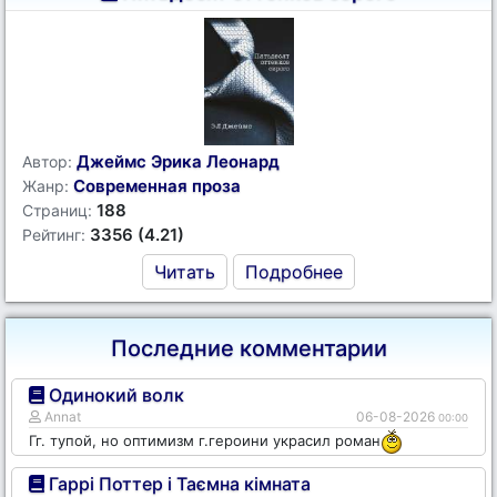
Джеймс Эрика Леонард
Автор:
Современная проза
Жанр:
188
Страниц:
3356 (4.21)
Рейтинг:
Читать
Подробнее
Последние комментарии
Одинокий волк
Annat
06-08-2026
00:00
Гг. тупой, но оптимизм г.героини украсил роман
Гаррі Поттер і Таємна кімната