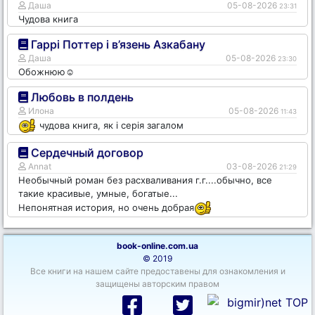
Даша
05-08-2026
23:31
Чудова книга
Гаррі Поттер і в’язень Азкабану
Даша
05-08-2026
23:30
Обожнюю☺️
Любовь в полдень
Илона
05-08-2026
11:43
чудова книга, як і серія загалом
Сердечный договор
Annat
03-08-2026
21:29
Необычный роман без расхваливания г.г....обычно, все
такие красивые, умные, богатые...
Непонятная история, но очень добрая
book-online.com.ua
© 2019
Все книги на нашем сайте предоставены для ознакомления и
защищены авторским правом