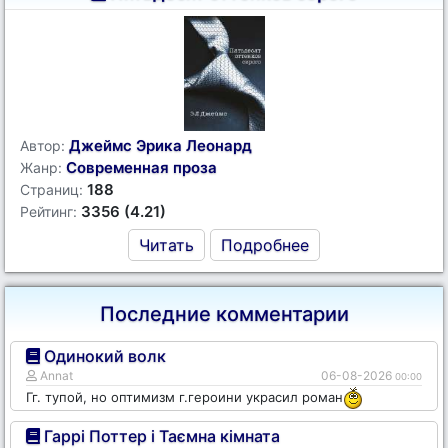
Джеймс Эрика Леонард
Автор:
Современная проза
Жанр:
188
Страниц:
3356 (4.21)
Рейтинг:
Читать
Подробнее
Последние комментарии
Одинокий волк
Annat
06-08-2026
00:00
Гг. тупой, но оптимизм г.героини украсил роман
Гаррі Поттер і Таємна кімната