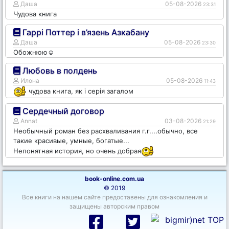
Даша
05-08-2026
23:31
Чудова книга
Гаррі Поттер і в’язень Азкабану
Даша
05-08-2026
23:30
Обожнюю☺️
Любовь в полдень
Илона
05-08-2026
11:43
чудова книга, як і серія загалом
Сердечный договор
Annat
03-08-2026
21:29
Необычный роман без расхваливания г.г....обычно, все
такие красивые, умные, богатые...
Непонятная история, но очень добрая
book-online.com.ua
© 2019
Все книги на нашем сайте предоставены для ознакомления и
защищены авторским правом