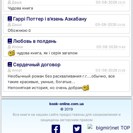
Даша
05-08-2026
23:31
Чудова книга
Гаррі Поттер і в’язень Азкабану
Даша
05-08-2026
23:30
Обожнюю☺️
Любовь в полдень
Илона
05-08-2026
11:43
чудова книга, як і серія загалом
Сердечный договор
Annat
03-08-2026
21:29
Необычный роман без расхваливания г.г....обычно, все
такие красивые, умные, богатые...
Непонятная история, но очень добрая
book-online.com.ua
© 2019
Все книги на нашем сайте предоставены для ознакомления и
защищены авторским правом