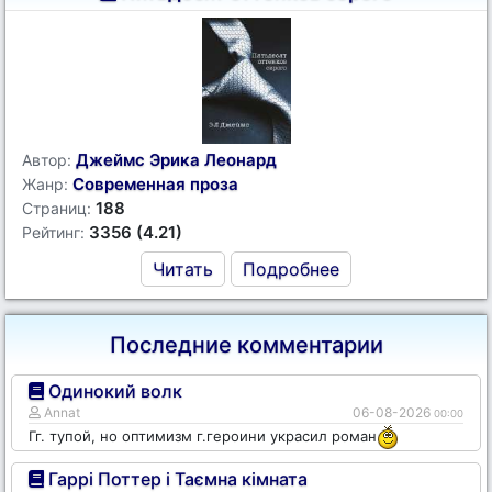
Джеймс Эрика Леонард
Автор:
Современная проза
Жанр:
188
Страниц:
3356 (4.21)
Рейтинг:
Читать
Подробнее
Последние комментарии
Одинокий волк
Annat
06-08-2026
00:00
Гг. тупой, но оптимизм г.героини украсил роман
Гаррі Поттер і Таємна кімната