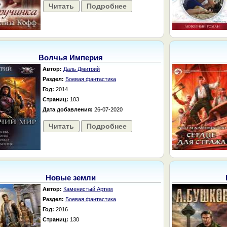
Читать
Подробнее
Волчья Империя
Автор:
Даль Дмитрий
Раздел:
Боевая фантастика
Год:
2014
Страниц:
103
Дата добавления:
26-07-2020
Читать
Подробнее
Новые земли
Автор:
Каменистый Артем
Раздел:
Боевая фантастика
Год:
2016
Страниц:
130