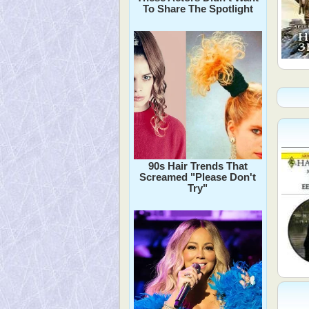
To Share The Spotlight
90s Hair Trends That
Screamed "Please Don't
Try"