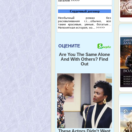
загалом
>>>>>
Сердечный договор
Необычный роман без
расхваливания г.г....обычно, все
такие красивые, умные, богатые...
Непонятная история, но...
>>>>>
ОЦЕНИТЕ
Are You The Same Alone
And With Others? Find
Out
These Actors Didn't Want