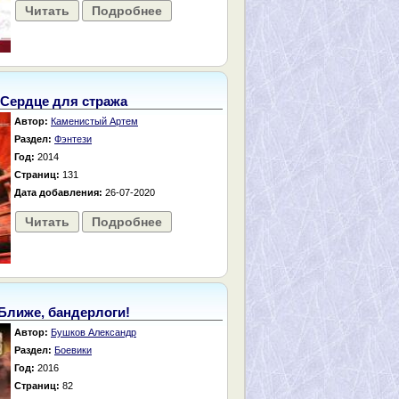
Читать
Подробнее
Сердце для стража
Автор:
Каменистый Артем
Раздел:
Фэнтези
Год:
2014
Страниц:
131
Дата добавления:
26-07-2020
Читать
Подробнее
Ближе, бандерлоги!
Автор:
Бушков Александр
Раздел:
Боевики
Год:
2016
Страниц:
82