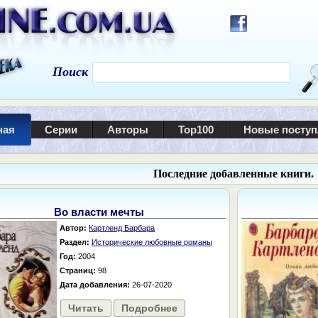
Поиск
ная
Серии
Авторы
Top100
Новые посту
Последние добавленные книги.
Во власти мечты
Автор:
Картленд Барбара
Раздел:
Исторические любовные романы
Год:
2004
Страниц:
98
Дата добавления:
26-07-2020
Читать
Подробнее