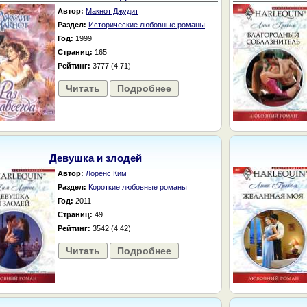
Автор:
Макнот Джудит
Раздел:
Исторические любовные романы
Год:
1999
Страниц:
165
Рейтинг:
3777 (4.71)
Читать
Подробнее
Девушка и злодей
Автор:
Лоренс Ким
Раздел:
Короткие любовные романы
Год:
2011
Страниц:
49
Рейтинг:
3542 (4.42)
Читать
Подробнее