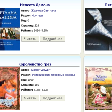
Невеста Демона
Пят
Автор:
Жданова Светлана
Раздел:
Фэнтези
Год:
0
Страниц:
229
Рейтинг:
3434 (4.55)
Читать
Подробнее
Королевство грез
Автор:
Макнот Джудит
Раздел:
Исторические любовные романы
Год:
1999
Страниц:
160
Рейтинг:
3138 (4.73)
Читать
Подробнее