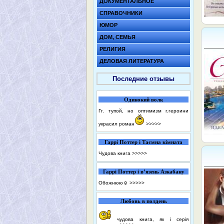
ДОКУМЕНТАЛЬНОЕ
СПРАВОЧНИКИ
ЮМОР
ДОМ, СЕМЬЯ
РЕЛИГИЯ
ДЕЛОВАЯ ЛИТЕРАТУРА
Последние отзывы
Одинокий волк
Гг. тупой, но оптимизм г.героини
украсил роман
>>>>>
Гаррі Поттер і Таємна кімната
Чудова книга
>>>>>
Гаррі Поттер і в’язень Азкабану
Обожнюю☺️
>>>>>
Любовь в полдень
чудова книга, як і серія