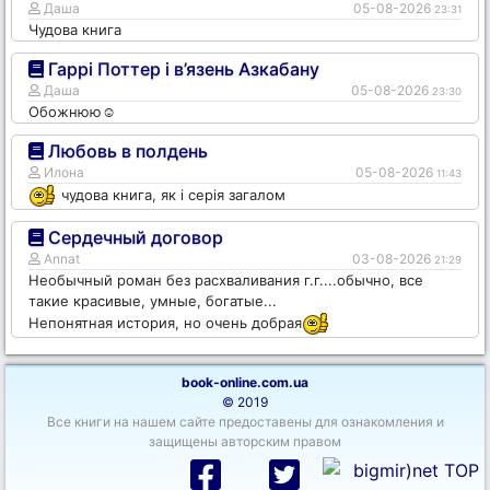
Даша
05-08-2026
23:31
Чудова книга
Гаррі Поттер і в’язень Азкабану
Даша
05-08-2026
23:30
Обожнюю☺️
Любовь в полдень
Илона
05-08-2026
11:43
чудова книга, як і серія загалом
Сердечный договор
Annat
03-08-2026
21:29
Необычный роман без расхваливания г.г....обычно, все
такие красивые, умные, богатые...
Непонятная история, но очень добрая
book-online.com.ua
© 2019
Все книги на нашем сайте предоставены для ознакомления и
защищены авторским правом