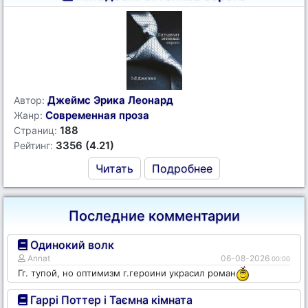
Джеймс Эрика Леонард
Автор:
Современная проза
Жанр:
188
Страниц:
3356 (4.21)
Рейтинг:
Читать
Подробнее
Последние комментарии
Одинокий волк
Annat
06-08-2026
00:00
Гг. тупой, но оптимизм г.героини украсил роман
Гаррі Поттер і Таємна кімната