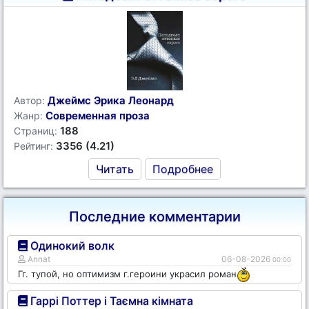
Джеймс Эрика Леонард
Автор:
Современная проза
Жанр:
188
Страниц:
3356 (4.21)
Рейтинг:
Читать
Подробнее
Последние комментарии
Одинокий волк
Annat
06-08-2026
00:00
Гг. тупой, но оптимизм г.героини украсил роман
Гаррі Поттер і Таємна кімната