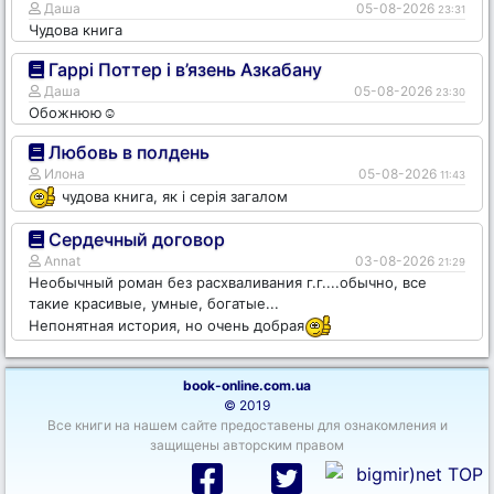
Даша
05-08-2026
23:31
Чудова книга
Гаррі Поттер і в’язень Азкабану
Даша
05-08-2026
23:30
Обожнюю☺️
Любовь в полдень
Илона
05-08-2026
11:43
чудова книга, як і серія загалом
Сердечный договор
Annat
03-08-2026
21:29
Необычный роман без расхваливания г.г....обычно, все
такие красивые, умные, богатые...
Непонятная история, но очень добрая
book-online.com.ua
© 2019
Все книги на нашем сайте предоставены для ознакомления и
защищены авторским правом