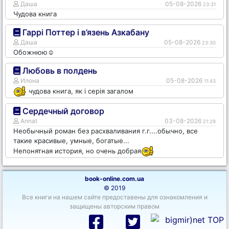
Даша
05-08-2026
23:31
Чудова книга
Гаррі Поттер і в’язень Азкабану
Даша
05-08-2026
23:30
Обожнюю☺️
Любовь в полдень
Илона
05-08-2026
11:43
чудова книга, як і серія загалом
Сердечный договор
Annat
03-08-2026
21:29
Необычный роман без расхваливания г.г....обычно, все
такие красивые, умные, богатые...
Непонятная история, но очень добрая
book-online.com.ua
© 2019
Все книги на нашем сайте предоставены для ознакомления и
защищены авторским правом