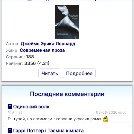
Джеймс Эрика Леонард
Автор:
Современная проза
Жанр:
188
Страниц:
3356 (4.21)
Рейтинг:
Читать
Подробнее
Последние комментарии
Одинокий волк
Annat
06-08-2026
00:00
Гг. тупой, но оптимизм г.героини украсил роман
Гаррі Поттер і Таємна кімната