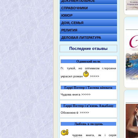
ДОКУМЕНТАЛЬНОЕ
СПРАВОЧНИКИ
ЮМОР
ДОМ, СЕМЬЯ
РЕЛИГИЯ
ДЕЛОВАЯ ЛИТЕРАТУРА
Последние отзывы
Одинокий волк
Гг. тупой, но оптимизм г.героини
украсил роман
>>>>>
Гаррі Поттер і Таємна кімната
Чудова книга
>>>>>
Гаррі Поттер і в’язень Азкабану
Обожнюю☺️
>>>>>
Любовь в полдень
чудова книга, як і серія