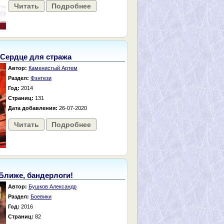
Читать
Подробнее
Сердце для стража
Автор:
Каменистый Артем
Раздел:
Фэнтези
Год:
2014
Страниц:
131
Дата добавления:
26-07-2020
Читать
Подробнее
Ближе, бандерлоги!
Автор:
Бушков Александр
Раздел:
Боевики
Год:
2016
Страниц:
82