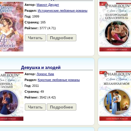
Автор:
Макнот Джудит
Раздел:
Исторические любовные романы
Год:
1999
Страниц:
165
Рейтинг:
3777 (4.71)
Читать
Подробнее
Девушка и злодей
Автор:
Лоренс Ким
Раздел:
Короткие любовные романы
Год:
2011
Страниц:
49
Рейтинг:
3542 (4.42)
Читать
Подробнее