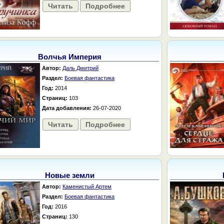
Читать
Подробнее
Волчья Империя
Автор:
Даль Дмитрий
Раздел:
Боевая фантастика
Год:
2014
Страниц:
103
Дата добавления:
26-07-2020
Читать
Подробнее
Новые земли
Автор:
Каменистый Артем
Раздел:
Боевая фантастика
Год:
2016
Страниц:
130