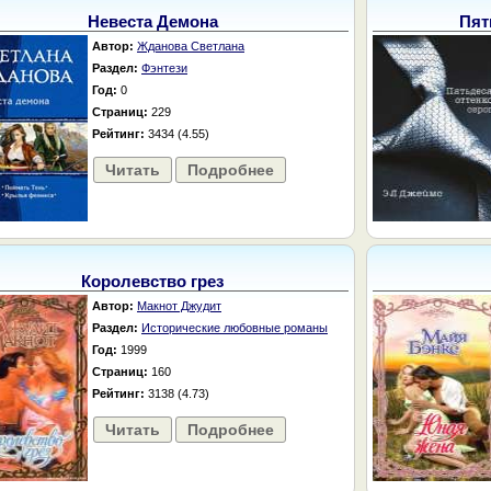
Невеста Демона
Пят
Автор:
Жданова Светлана
Раздел:
Фэнтези
Год:
0
Страниц:
229
Рейтинг:
3434 (4.55)
Читать
Подробнее
Королевство грез
Автор:
Макнот Джудит
Раздел:
Исторические любовные романы
Год:
1999
Страниц:
160
Рейтинг:
3138 (4.73)
Читать
Подробнее