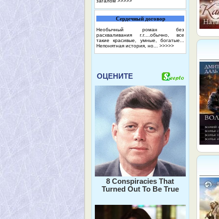
загалом
>>>>>
Сердечный договор
Необычный роман без
расхваливания г.г....обычно, все
такие красивые, умные, богатые...
Непонятная история, но...
>>>>>
ОЦЕНИТЕ
8 Conspiracies That
Turned Out To Be True