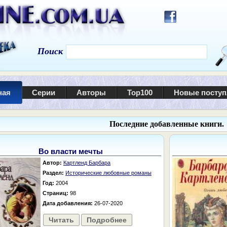
Поиск
ная
Серии
Авторы
Top100
Новые посту
Последние добавленные книги.
Во власти мечты
Автор:
Картленд Барбара
Раздел:
Исторические любовные романы
Год:
2004
Страниц:
98
Дата добавления:
26-07-2020
Читать
Подробнее