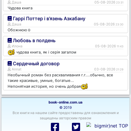
Даша
05-08-2026
23:31
Чудова книга
Гаррі Поттер і в’язень Азкабану
Даша
05-08-2026
23:30
Обожнюю☺️
Любовь в полдень
Илона
05-08-2026
11:43
чудова книга, як і серія загалом
Сердечный договор
Annat
03-08-2026
21:29
Необычный роман без расхваливания г.г....обычно, все
такие красивые, умные, богатые...
Непонятная история, но очень добрая
book-online.com.ua
© 2019
Все книги на нашем сайте предоставены для ознакомления и
защищены авторским правом