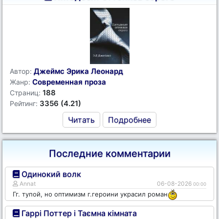
Джеймс Эрика Леонард
Автор:
Современная проза
Жанр:
188
Страниц:
3356 (4.21)
Рейтинг:
Читать
Подробнее
Последние комментарии
Одинокий волк
Annat
06-08-2026
00:00
Гг. тупой, но оптимизм г.героини украсил роман
Гаррі Поттер і Таємна кімната