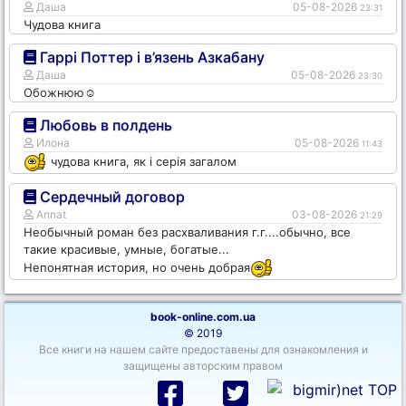
Даша
05-08-2026
23:31
Чудова книга
Гаррі Поттер і в’язень Азкабану
Даша
05-08-2026
23:30
Обожнюю☺️
Любовь в полдень
Илона
05-08-2026
11:43
чудова книга, як і серія загалом
Сердечный договор
Annat
03-08-2026
21:29
Необычный роман без расхваливания г.г....обычно, все
такие красивые, умные, богатые...
Непонятная история, но очень добрая
book-online.com.ua
© 2019
Все книги на нашем сайте предоставены для ознакомления и
защищены авторским правом