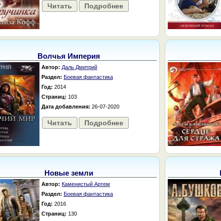
Читать
Подробнее
Волчья Империя
Автор:
Даль Дмитрий
Раздел:
Боевая фантастика
Год:
2014
Страниц:
103
Дата добавления:
26-07-2020
Читать
Подробнее
Новые земли
Автор:
Каменистый Артем
Раздел:
Боевая фантастика
Год:
2016
Страниц:
130