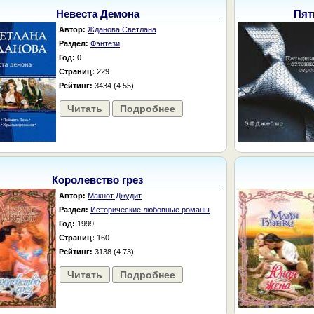
Невеста Демона
Пят
Автор:
Жданова Светлана
Раздел:
Фэнтези
Год:
0
Страниц:
229
Рейтинг:
3434 (4.55)
Читать
Подробнее
Королевство грез
Автор:
Макнот Джудит
Раздел:
Исторические любовные романы
Год:
1999
Страниц:
160
Рейтинг:
3138 (4.73)
Читать
Подробнее