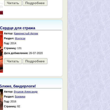
Читать
Подробнее
Сердце для стража
Автор:
Каменистый Артем
Раздел:
Фэнтези
Год:
2014
Страниц:
131
Дата добавления:
26-07-2020
Читать
Подробнее
Ближе, бандерлоги!
Автор:
Бушков Александр
Раздел:
Боевики
Год:
2016
Страниц:
82