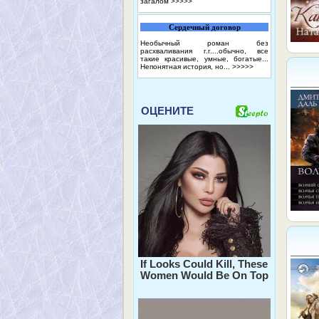
загалом
>>>>>
Сердечный договор
Необычный роман без
расхваливания г.г....обычно, все
такие красивые, умные, богатые...
Непонятная история, но...
>>>>>
ОЦЕНИТЕ
If Looks Could Kill, These
Women Would Be On Top