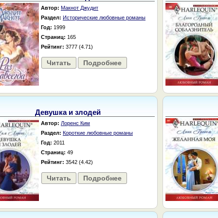
Автор:
Макнот Джудит
Раздел:
Исторические любовные романы
Год:
1999
Страниц:
165
Рейтинг:
3777 (4.71)
Читать
Подробнее
Девушка и злодей
Автор:
Лоренс Ким
Раздел:
Короткие любовные романы
Год:
2011
Страниц:
49
Рейтинг:
3542 (4.42)
Читать
Подробнее