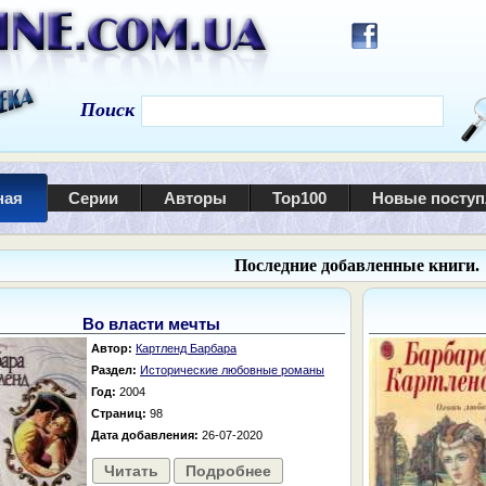
Поиск
ная
Серии
Авторы
Top100
Новые посту
Последние добавленные книги.
Во власти мечты
Автор:
Картленд Барбара
Раздел:
Исторические любовные романы
Год:
2004
Страниц:
98
Дата добавления:
26-07-2020
Читать
Подробнее