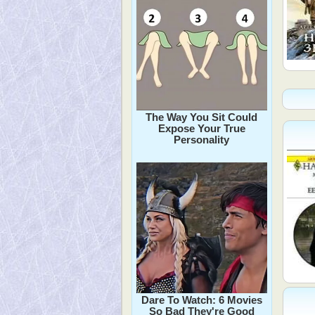
The Way You Sit Could
Expose Your True
Personality
Dare To Watch: 6 Movies
So Bad They're Good