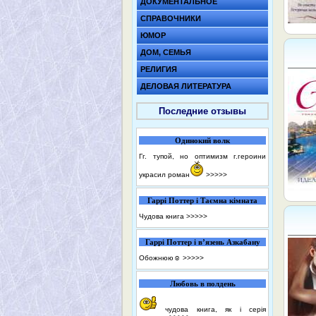
ДОКУМЕНТАЛЬНОЕ
СПРАВОЧНИКИ
ЮМОР
ДОМ, СЕМЬЯ
РЕЛИГИЯ
ДЕЛОВАЯ ЛИТЕРАТУРА
Последние отзывы
Одинокий волк
Гг. тупой, но оптимизм г.героини
украсил роман
>>>>>
Гаррі Поттер і Таємна кімната
Чудова книга
>>>>>
Гаррі Поттер і в’язень Азкабану
Обожнюю☺️
>>>>>
Любовь в полдень
чудова книга, як і серія