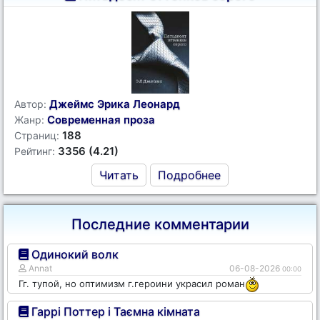
Джеймс Эрика Леонард
Автор:
Современная проза
Жанр:
188
Страниц:
3356 (4.21)
Рейтинг:
Читать
Подробнее
Последние комментарии
Одинокий волк
Annat
06-08-2026
00:00
Гг. тупой, но оптимизм г.героини украсил роман
Гаррі Поттер і Таємна кімната