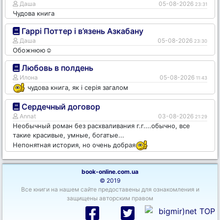
Даша
05-08-2026
23:31
Чудова книга
Гаррі Поттер і в’язень Азкабану
Даша
05-08-2026
23:30
Обожнюю☺️
Любовь в полдень
Илона
05-08-2026
11:43
чудова книга, як і серія загалом
Сердечный договор
Annat
03-08-2026
21:29
Необычный роман без расхваливания г.г....обычно, все
такие красивые, умные, богатые...
Непонятная история, но очень добрая
book-online.com.ua
© 2019
Все книги на нашем сайте предоставены для ознакомления и
защищены авторским правом