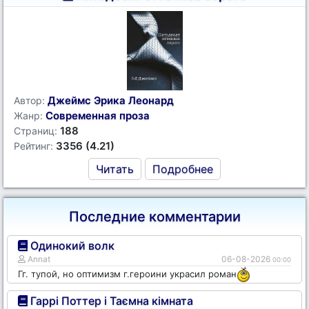
Джеймс Эрика Леонард
Автор:
Современная проза
Жанр:
188
Страниц:
3356 (4.21)
Рейтинг:
Читать
Подробнее
Последние комментарии
Одинокий волк
Annat
06-08-2026
00:00
Гг. тупой, но оптимизм г.героини украсил роман
Гаррі Поттер і Таємна кімната