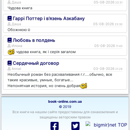
Даша
05-08-2026
23:31
Чудова книга
Гаррі Поттер і в’язень Азкабану
Даша
05-08-2026
23:30
Обожнюю☺️
Любовь в полдень
Илона
05-08-2026
11:43
чудова книга, як і серія загалом
Сердечный договор
Annat
03-08-2026
21:29
Необычный роман без расхваливания г.г....обычно, все
такие красивые, умные, богатые...
Непонятная история, но очень добрая
book-online.com.ua
© 2019
Все книги на нашем сайте предоставены для ознакомления и
защищены авторским правом