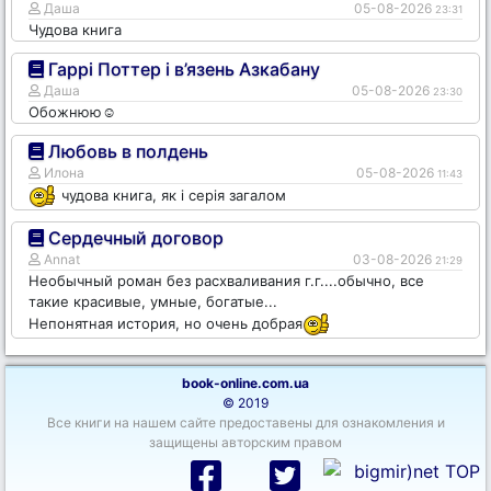
Даша
05-08-2026
23:31
Чудова книга
Гаррі Поттер і в’язень Азкабану
Даша
05-08-2026
23:30
Обожнюю☺️
Любовь в полдень
Илона
05-08-2026
11:43
чудова книга, як і серія загалом
Сердечный договор
Annat
03-08-2026
21:29
Необычный роман без расхваливания г.г....обычно, все
такие красивые, умные, богатые...
Непонятная история, но очень добрая
book-online.com.ua
© 2019
Все книги на нашем сайте предоставены для ознакомления и
защищены авторским правом