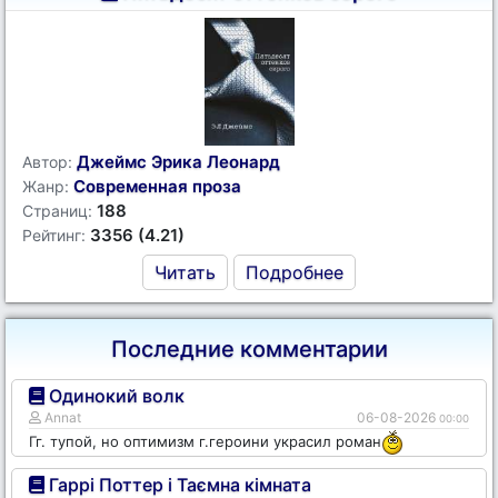
Джеймс Эрика Леонард
Автор:
Современная проза
Жанр:
188
Страниц:
3356 (4.21)
Рейтинг:
Читать
Подробнее
Последние комментарии
Одинокий волк
Annat
06-08-2026
00:00
Гг. тупой, но оптимизм г.героини украсил роман
Гаррі Поттер і Таємна кімната