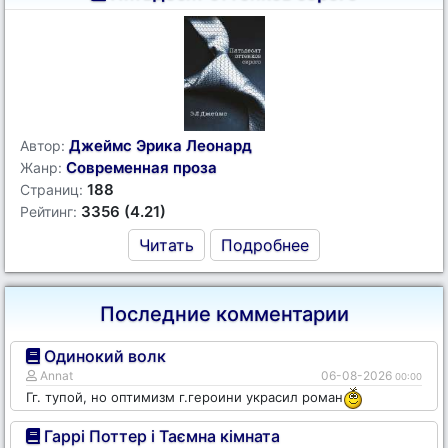
Джеймс Эрика Леонард
Автор:
Современная проза
Жанр:
188
Страниц:
3356 (4.21)
Рейтинг:
Читать
Подробнее
Последние комментарии
Одинокий волк
Annat
06-08-2026
00:00
Гг. тупой, но оптимизм г.героини украсил роман
Гаррі Поттер і Таємна кімната