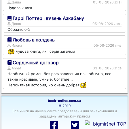
Даша
05-08-2026
23:31
Чудова книга
Гаррі Поттер і в’язень Азкабану
Даша
05-08-2026
23:30
Обожнюю☺️
Любовь в полдень
Илона
05-08-2026
11:43
чудова книга, як і серія загалом
Сердечный договор
Annat
03-08-2026
21:29
Необычный роман без расхваливания г.г....обычно, все
такие красивые, умные, богатые...
Непонятная история, но очень добрая
book-online.com.ua
© 2019
Все книги на нашем сайте предоставены для ознакомления и
защищены авторским правом