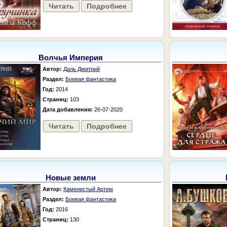
Читать
Подробнее
Волчья Империя
Автор:
Даль Дмитрий
Раздел:
Боевая фантастика
Год:
2014
Страниц:
103
Дата добавления:
26-07-2020
Читать
Подробнее
Новые земли
Автор:
Каменистый Артем
Раздел:
Боевая фантастика
Год:
2016
Страниц:
130