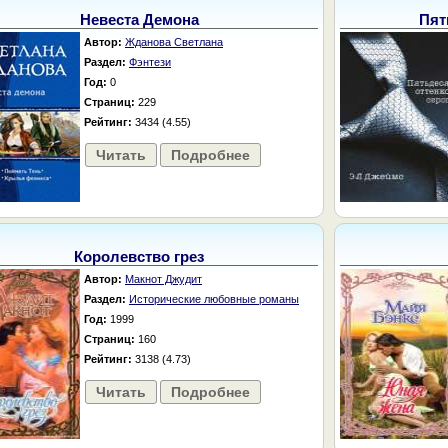
Невеста Демона
Пят
Автор:
Жданова Светлана
Раздел:
Фэнтези
Год:
0
Страниц:
229
Рейтинг:
3434 (4.55)
Читать
Подробнее
Королевство грез
Автор:
Макнот Джудит
Раздел:
Исторические любовные романы
Год:
1999
Страниц:
160
Рейтинг:
3138 (4.73)
Читать
Подробнее