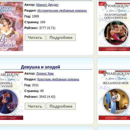
Автор:
Макнот Джудит
Раздел:
Исторические любовные романы
Год:
1999
Страниц:
165
Рейтинг:
3777 (4.71)
Читать
Подробнее
Девушка и злодей
Автор:
Лоренс Ким
Раздел:
Короткие любовные романы
Год:
2011
Страниц:
49
Рейтинг:
3542 (4.42)
Читать
Подробнее