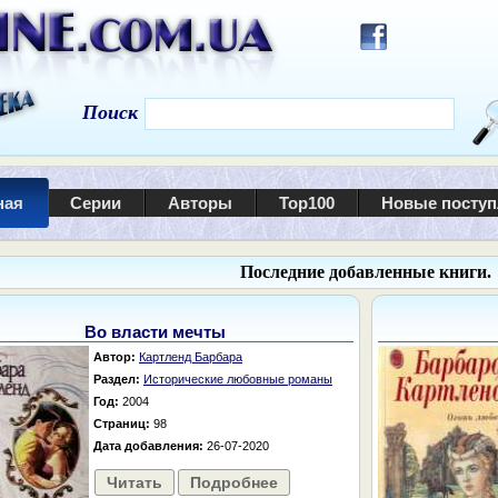
Поиск
ная
Серии
Авторы
Top100
Новые посту
Последние добавленные книги.
Во власти мечты
Автор:
Картленд Барбара
Раздел:
Исторические любовные романы
Год:
2004
Страниц:
98
Дата добавления:
26-07-2020
Читать
Подробнее