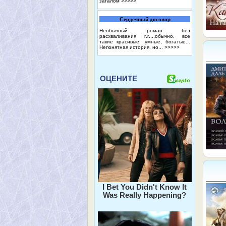
загалом
>>>>>
Сердечный договор
Необычный роман без
расхваливания г.г....обычно, все
такие красивые, умные, богатые...
Непонятная история, но...
>>>>>
ОЦЕНИТЕ
I Bet You Didn't Know It
Was Really Happening?