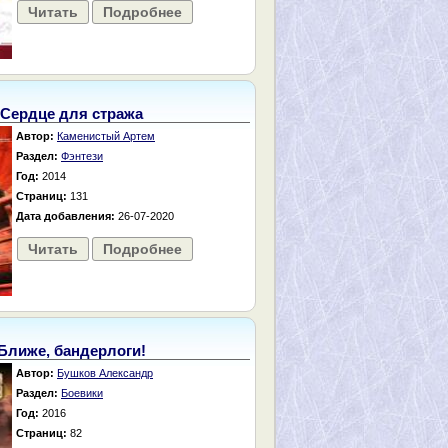
Читать
Подробнее
Сердце для стража
Автор:
Каменистый Артем
Раздел:
Фэнтези
Год:
2014
Страниц:
131
Дата добавления:
26-07-2020
Читать
Подробнее
Ближе, бандерлоги!
Автор:
Бушков Александр
Раздел:
Боевики
Год:
2016
Страниц:
82