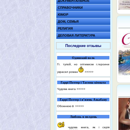
ДОКУМЕНТАЛЬНОЕ
СПРАВОЧНИКИ
ЮМОР
ДОМ, СЕМЬЯ
РЕЛИГИЯ
ДЕЛОВАЯ ЛИТЕРАТУРА
Последние отзывы
Одинокий волк
Гг. тупой, но оптимизм г.героини
украсил роман
>>>>>
Гаррі Поттер і Таємна кімната
Чудова книга
>>>>>
Гаррі Поттер і в’язень Азкабану
Обожнюю☺️
>>>>>
Любовь в полдень
чудова книга, як і серія