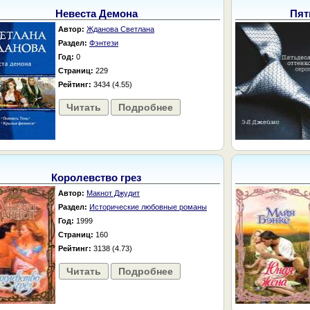
Невеста Демона
Пят
Автор:
Жданова Светлана
Раздел:
Фэнтези
Год:
0
Страниц:
229
Рейтинг:
3434 (4.55)
Читать
Подробнее
Королевство грез
Автор:
Макнот Джудит
Раздел:
Исторические любовные романы
Год:
1999
Страниц:
160
Рейтинг:
3138 (4.73)
Читать
Подробнее