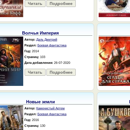
Читать
Подробнее
Волчья Империя
Автор:
Даль Дмитрий
Раздел:
Боевая фантастика
Год:
2014
Страниц:
103
Дата добавления:
26-07-2020
Читать
Подробнее
Новые земли
Автор:
Каменистый Артем
Раздел:
Боевая фантастика
Год:
2016
Страниц:
130