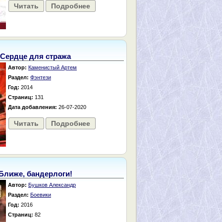
Читать
Подробнее
Сердце для стража
Автор:
Каменистый Артем
Раздел:
Фэнтези
Год:
2014
Страниц:
131
Дата добавления:
26-07-2020
Читать
Подробнее
Ближе, бандерлоги!
Автор:
Бушков Александр
Раздел:
Боевики
Год:
2016
Страниц:
82