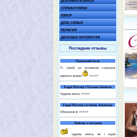
ДОКУМЕНТАЛЬНОЕ
СПРАВОЧНИКИ
ЮМОР
ДОМ, СЕМЬЯ
РЕЛИГИЯ
ДЕЛОВАЯ ЛИТЕРАТУРА
Последние отзывы
Одинокий волк
Гг. тупой, но оптимизм г.героини
украсил роман
>>>>>
Гаррі Поттер і Таємна кімната
Чудова книга
>>>>>
Гаррі Поттер і в’язень Азкабану
Обожнюю☺️
>>>>>
Любовь в полдень
чудова книга, як і серія