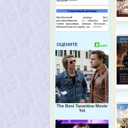
загалом
>>>>>
Сердечный договор
Необычный роман без
расхваливания г.г....обычно, все
такие красивые, умные, богатые...
Непонятная история, но...
>>>>>
ОЦЕНИТЕ
The Best Tarantino Movie
Yet