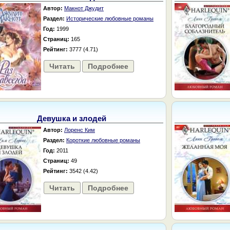
Автор:
Макнот Джудит
Раздел:
Исторические любовные романы
Год:
1999
Страниц:
165
Рейтинг:
3777 (4.71)
Читать
Подробнее
Девушка и злодей
Автор:
Лоренс Ким
Раздел:
Короткие любовные романы
Год:
2011
Страниц:
49
Рейтинг:
3542 (4.42)
Читать
Подробнее