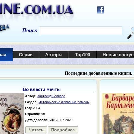
Поиск
ная
Серии
Авторы
Top100
Новые посту
Последние добавленные книги.
Во власти мечты
Автор:
Картленд Барбара
Раздел:
Исторические любовные романы
Год:
2004
Страниц:
98
Дата добавления:
26-07-2020
Читать
Подробнее