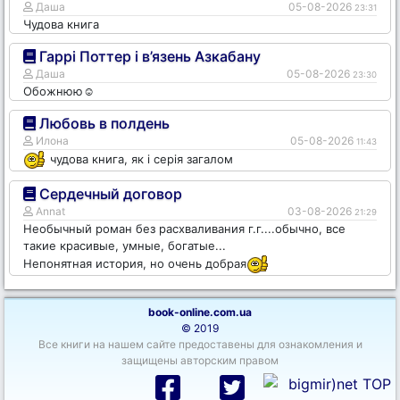
Даша
05-08-2026
23:31
Чудова книга
Гаррі Поттер і в’язень Азкабану
Даша
05-08-2026
23:30
Обожнюю☺️
Любовь в полдень
Илона
05-08-2026
11:43
чудова книга, як і серія загалом
Сердечный договор
Annat
03-08-2026
21:29
Необычный роман без расхваливания г.г....обычно, все
такие красивые, умные, богатые...
Непонятная история, но очень добрая
book-online.com.ua
© 2019
Все книги на нашем сайте предоставены для ознакомления и
защищены авторским правом