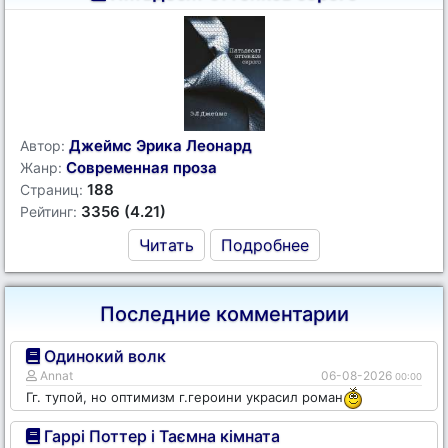
Джеймс Эрика Леонард
Автор:
Современная проза
Жанр:
188
Страниц:
3356 (4.21)
Рейтинг:
Читать
Подробнее
Последние комментарии
Одинокий волк
Annat
06-08-2026
00:00
Гг. тупой, но оптимизм г.героини украсил роман
Гаррі Поттер і Таємна кімната