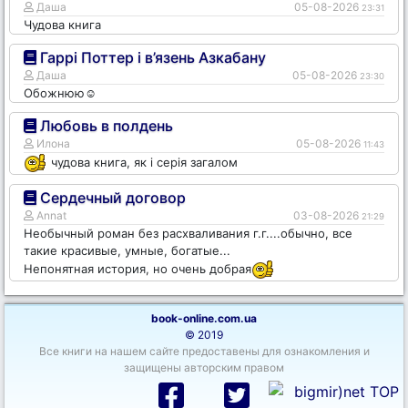
Даша
05-08-2026
23:31
Чудова книга
Гаррі Поттер і в’язень Азкабану
Даша
05-08-2026
23:30
Обожнюю☺️
Любовь в полдень
Илона
05-08-2026
11:43
чудова книга, як і серія загалом
Сердечный договор
Annat
03-08-2026
21:29
Необычный роман без расхваливания г.г....обычно, все
такие красивые, умные, богатые...
Непонятная история, но очень добрая
book-online.com.ua
© 2019
Все книги на нашем сайте предоставены для ознакомления и
защищены авторским правом