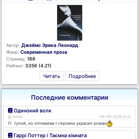
Джеймс Эрика Леонард
Автор:
Современная проза
Жанр:
188
Страниц:
3356 (4.21)
Рейтинг:
Читать
Подробнее
Последние комментарии
Одинокий волк
Annat
06-08-2026
00:00
Гг. тупой, но оптимизм г.героини украсил роман
Гаррі Поттер і Таємна кімната