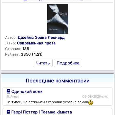
Джеймс Эрика Леонард
Автор:
Современная проза
Жанр:
188
Страниц:
3356 (4.21)
Рейтинг:
Читать
Подробнее
Последние комментарии
Одинокий волк
Annat
06-08-2026
00:00
Гг. тупой, но оптимизм г.героини украсил роман
Гаррі Поттер і Таємна кімната