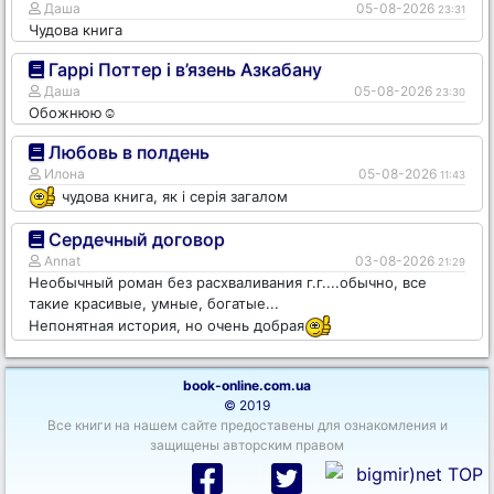
Даша
05-08-2026
23:31
Чудова книга
Гаррі Поттер і в’язень Азкабану
Даша
05-08-2026
23:30
Обожнюю☺️
Любовь в полдень
Илона
05-08-2026
11:43
чудова книга, як і серія загалом
Сердечный договор
Annat
03-08-2026
21:29
Необычный роман без расхваливания г.г....обычно, все
такие красивые, умные, богатые...
Непонятная история, но очень добрая
book-online.com.ua
© 2019
Все книги на нашем сайте предоставены для ознакомления и
защищены авторским правом