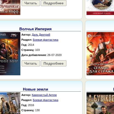
Читать
Подробнее
Волчья Империя
Автор:
Даль Дмитрий
Раздел:
Боевая фантастика
Год:
2014
Страниц:
103
Дата добавления:
26-07-2020
Читать
Подробнее
Новые земли
Автор:
Каменистый Артем
Раздел:
Боевая фантастика
Год:
2016
Страниц:
130