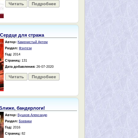
Читать
Подробнее
Сердце для стража
Автор:
Каменистый Артем
Раздел:
Фэнтези
Год:
2014
Страниц:
131
Дата добавления:
26-07-2020
Читать
Подробнее
Ближе, бандерлоги!
Автор:
Бушков Александр
Раздел:
Боевики
Год:
2016
Страниц:
82