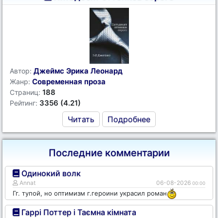
Джеймс Эрика Леонард
Автор:
Современная проза
Жанр:
188
Страниц:
3356 (4.21)
Рейтинг:
Читать
Подробнее
Последние комментарии
Одинокий волк
Annat
06-08-2026
00:00
Гг. тупой, но оптимизм г.героини украсил роман
Гаррі Поттер і Таємна кімната