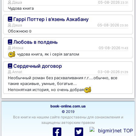
Даша
05-08-2026
23:31
Чудова книга
Гаррі Поттер і в’язень Азкабану
Даша
05-08-2026
23:30
Обожнюю☺️
Любовь в полдень
Илона
05-08-2026
11:43
чудова книга, як і серія загалом
Сердечный договор
Annat
03-08-2026
21:29
Необычный роман без расхваливания г.г....обычно, все
такие красивые, умные, богатые...
Непонятная история, но очень добрая
book-online.com.ua
© 2019
Все книги на нашем сайте предоставены для ознакомления и
защищены авторским правом