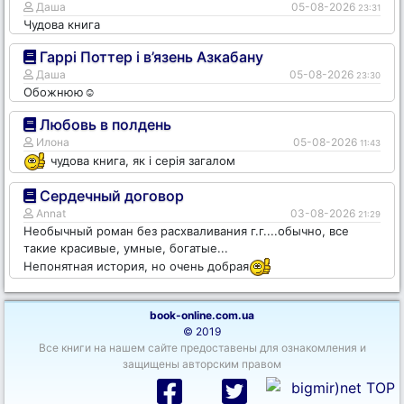
Даша
05-08-2026
23:31
Чудова книга
Гаррі Поттер і в’язень Азкабану
Даша
05-08-2026
23:30
Обожнюю☺️
Любовь в полдень
Илона
05-08-2026
11:43
чудова книга, як і серія загалом
Сердечный договор
Annat
03-08-2026
21:29
Необычный роман без расхваливания г.г....обычно, все
такие красивые, умные, богатые...
Непонятная история, но очень добрая
book-online.com.ua
© 2019
Все книги на нашем сайте предоставены для ознакомления и
защищены авторским правом