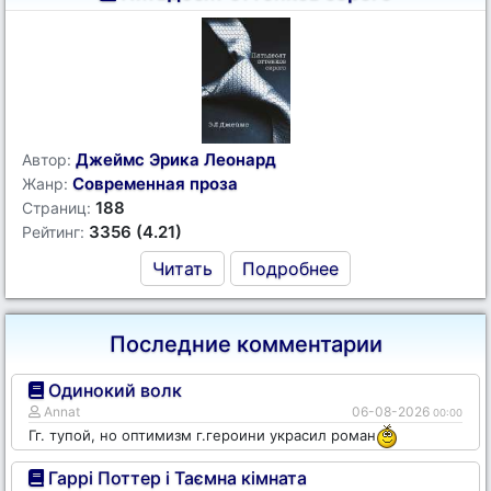
Джеймс Эрика Леонард
Автор:
Современная проза
Жанр:
188
Страниц:
3356 (4.21)
Рейтинг:
Читать
Подробнее
Последние комментарии
Одинокий волк
Annat
06-08-2026
00:00
Гг. тупой, но оптимизм г.героини украсил роман
Гаррі Поттер і Таємна кімната