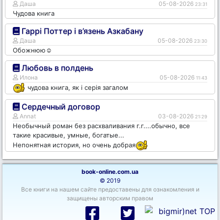
Даша
05-08-2026
23:31
Чудова книга
Гаррі Поттер і в’язень Азкабану
Даша
05-08-2026
23:30
Обожнюю☺️
Любовь в полдень
Илона
05-08-2026
11:43
чудова книга, як і серія загалом
Сердечный договор
Annat
03-08-2026
21:29
Необычный роман без расхваливания г.г....обычно, все
такие красивые, умные, богатые...
Непонятная история, но очень добрая
book-online.com.ua
© 2019
Все книги на нашем сайте предоставены для ознакомления и
защищены авторским правом