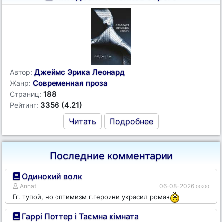
Джеймс Эрика Леонард
Автор:
Современная проза
Жанр:
188
Страниц:
3356 (4.21)
Рейтинг:
Читать
Подробнее
Последние комментарии
Одинокий волк
Annat
06-08-2026
00:00
Гг. тупой, но оптимизм г.героини украсил роман
Гаррі Поттер і Таємна кімната