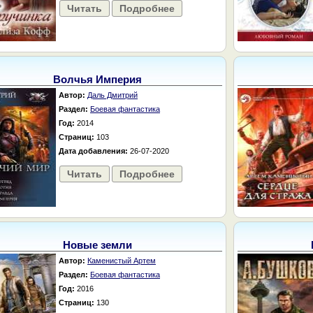
Читать
Подробнее
Волчья Империя
Автор:
Даль Дмитрий
Раздел:
Боевая фантастика
Год:
2014
Страниц:
103
Дата добавления:
26-07-2020
Читать
Подробнее
Новые земли
Автор:
Каменистый Артем
Раздел:
Боевая фантастика
Год:
2016
Страниц:
130