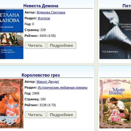
Невеста Демона
Пят
Автор:
Жданова Светлана
Раздел:
Фэнтези
Год:
0
Страниц:
229
Рейтинг:
3434 (4.55)
Читать
Подробнее
Королевство грез
Автор:
Макнот Джудит
Раздел:
Исторические любовные романы
Год:
1999
Страниц:
160
Рейтинг:
3138 (4.73)
Читать
Подробнее