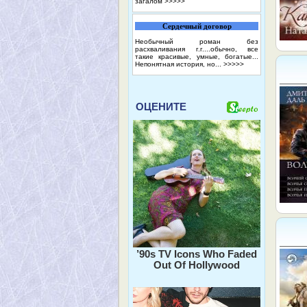
загалом
>>>>>
Сердечный договор
Необычный роман без
расхваливания г.г....обычно, все
такие красивые, умные, богатые...
Непонятная история, но...
>>>>>
ОЦЕНИТЕ
’90s TV Icons Who Faded
Out Of Hollywood