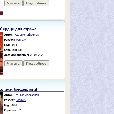
Читать
Подробнее
Сердце для стража
Автор:
Каменистый Артем
Раздел:
Фэнтези
Год:
2014
Страниц:
131
Дата добавления:
26-07-2020
Читать
Подробнее
Ближе, бандерлоги!
Автор:
Бушков Александр
Раздел:
Боевики
Год:
2016
Страниц:
82