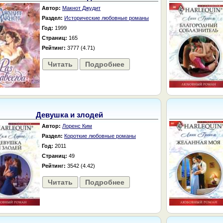
Автор:
Макнот Джудит
Раздел:
Исторические любовные романы
Год:
1999
Страниц:
165
Рейтинг:
3777 (4.71)
Читать
Подробнее
Девушка и злодей
Автор:
Лоренс Ким
Раздел:
Короткие любовные романы
Год:
2011
Страниц:
49
Рейтинг:
3542 (4.42)
Читать
Подробнее