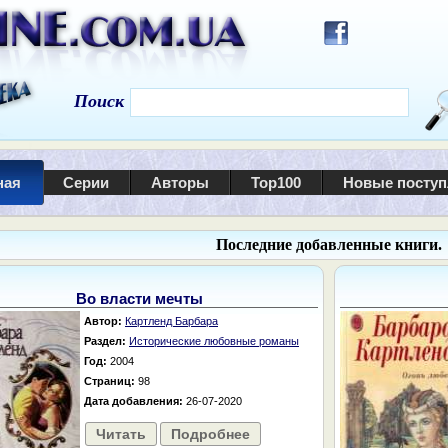
Поиск
ная
Серии
Авторы
Top100
Новые посту
Последние добавленные книги.
Во власти мечты
Автор:
Картленд Барбара
Раздел:
Исторические любовные романы
Год:
2004
Страниц:
98
Дата добавления:
26-07-2020
Читать
Подробнее