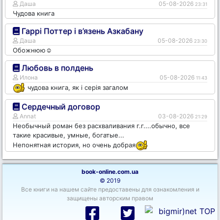
Даша
05-08-2026
23:31
Чудова книга
Гаррі Поттер і в’язень Азкабану
Даша
05-08-2026
23:30
Обожнюю☺️
Любовь в полдень
Илона
05-08-2026
11:43
чудова книга, як і серія загалом
Сердечный договор
Annat
03-08-2026
21:29
Необычный роман без расхваливания г.г....обычно, все
такие красивые, умные, богатые...
Непонятная история, но очень добрая
book-online.com.ua
© 2019
Все книги на нашем сайте предоставены для ознакомления и
защищены авторским правом