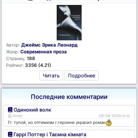
Джеймс Эрика Леонард
Автор:
Современная проза
Жанр:
188
Страниц:
3356 (4.21)
Рейтинг:
Читать
Подробнее
Последние комментарии
Одинокий волк
Annat
06-08-2026
00:00
Гг. тупой, но оптимизм г.героини украсил роман
Гаррі Поттер і Таємна кімната