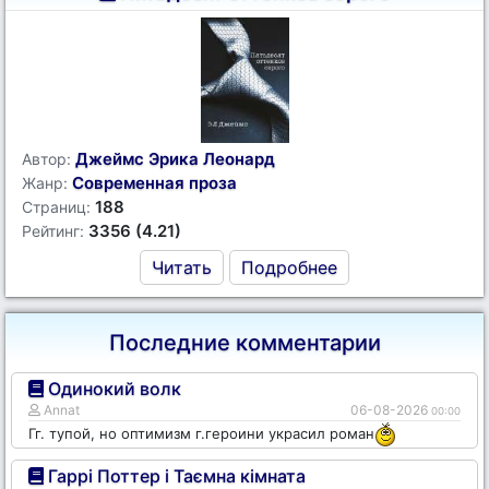
Джеймс Эрика Леонард
Автор:
Современная проза
Жанр:
188
Страниц:
3356 (4.21)
Рейтинг:
Читать
Подробнее
Последние комментарии
Одинокий волк
Annat
06-08-2026
00:00
Гг. тупой, но оптимизм г.героини украсил роман
Гаррі Поттер і Таємна кімната