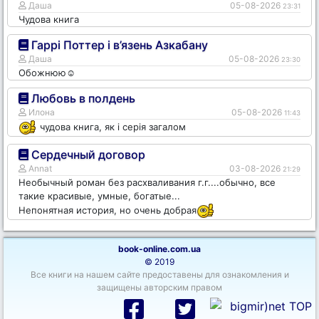
Даша
05-08-2026
23:31
Чудова книга
Гаррі Поттер і в’язень Азкабану
Даша
05-08-2026
23:30
Обожнюю☺️
Любовь в полдень
Илона
05-08-2026
11:43
чудова книга, як і серія загалом
Сердечный договор
Annat
03-08-2026
21:29
Необычный роман без расхваливания г.г....обычно, все
такие красивые, умные, богатые...
Непонятная история, но очень добрая
book-online.com.ua
© 2019
Все книги на нашем сайте предоставены для ознакомления и
защищены авторским правом