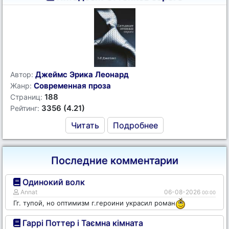
Джеймс Эрика Леонард
Автор:
Современная проза
Жанр:
188
Страниц:
3356 (4.21)
Рейтинг:
Читать
Подробнее
Последние комментарии
Одинокий волк
Annat
06-08-2026
00:00
Гг. тупой, но оптимизм г.героини украсил роман
Гаррі Поттер і Таємна кімната