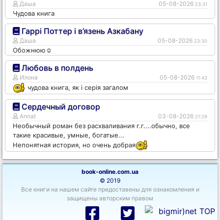
Даша
05-08-2026
23:31
Чудова книга
Гаррі Поттер і в’язень Азкабану
Даша
05-08-2026
23:30
Обожнюю☺️
Любовь в полдень
Илона
05-08-2026
11:43
чудова книга, як і серія загалом
Сердечный договор
Annat
03-08-2026
21:29
Необычный роман без расхваливания г.г....обычно, все
такие красивые, умные, богатые...
Непонятная история, но очень добрая
book-online.com.ua
© 2019
Все книги на нашем сайте предоставены для ознакомления и
защищены авторским правом