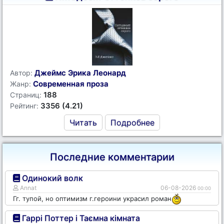
Джеймс Эрика Леонард
Автор:
Современная проза
Жанр:
188
Страниц:
3356 (4.21)
Рейтинг:
Читать
Подробнее
Последние комментарии
Одинокий волк
Annat
06-08-2026
00:00
Гг. тупой, но оптимизм г.героини украсил роман
Гаррі Поттер і Таємна кімната