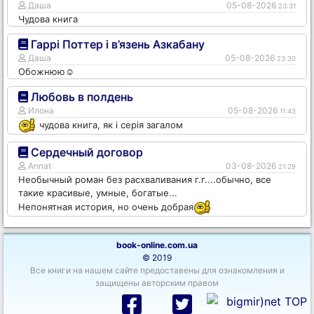
Даша
05-08-2026
23:31
Чудова книга
Гаррі Поттер і в’язень Азкабану
Даша
05-08-2026
23:30
Обожнюю☺️
Любовь в полдень
Илона
05-08-2026
11:43
чудова книга, як і серія загалом
Сердечный договор
Annat
03-08-2026
21:29
Необычный роман без расхваливания г.г....обычно, все
такие красивые, умные, богатые...
Непонятная история, но очень добрая
book-online.com.ua
© 2019
Все книги на нашем сайте предоставены для ознакомления и
защищены авторским правом