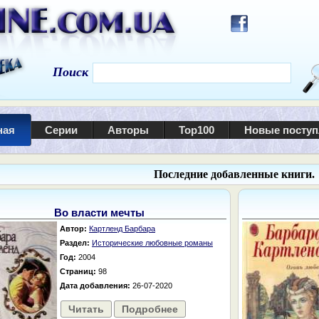
Поиск
ная
Серии
Авторы
Top100
Новые посту
Последние добавленные книги.
Во власти мечты
Автор:
Картленд Барбара
Раздел:
Исторические любовные романы
Год:
2004
Страниц:
98
Дата добавления:
26-07-2020
Читать
Подробнее