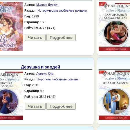
Автор:
Макнот Джудит
Раздел:
Исторические любовные романы
Год:
1999
Страниц:
165
Рейтинг:
3777 (4.71)
Читать
Подробнее
Девушка и злодей
Автор:
Лоренс Ким
Раздел:
Короткие любовные романы
Год:
2011
Страниц:
49
Рейтинг:
3542 (4.42)
Читать
Подробнее