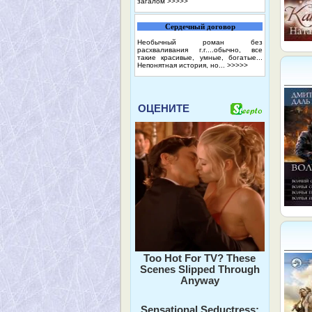
загалом
>>>>>
Сердечный договор
Необычный роман без
расхваливания г.г....обычно, все
такие красивые, умные, богатые...
Непонятная история, но...
>>>>>
ОЦЕНИТЕ
Too Hot For TV? These
Scenes Slipped Through
Anyway
Sensational Seductress: