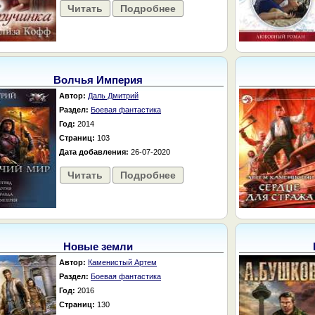
Читать
Подробнее
Волчья Империя
Автор:
Даль Дмитрий
Раздел:
Боевая фантастика
Год:
2014
Страниц:
103
Дата добавления:
26-07-2020
Читать
Подробнее
Новые земли
Автор:
Каменистый Артем
Раздел:
Боевая фантастика
Год:
2016
Страниц:
130