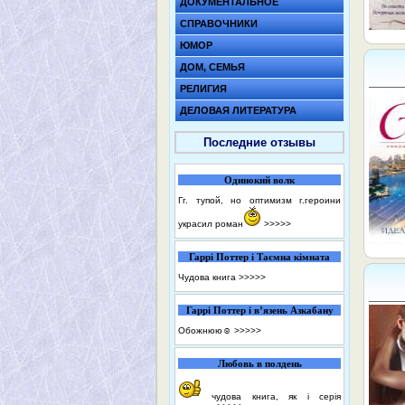
ДОКУМЕНТАЛЬНОЕ
СПРАВОЧНИКИ
ЮМОР
ДОМ, СЕМЬЯ
РЕЛИГИЯ
ДЕЛОВАЯ ЛИТЕРАТУРА
Последние отзывы
Одинокий волк
Гг. тупой, но оптимизм г.героини
украсил роман
>>>>>
Гаррі Поттер і Таємна кімната
Чудова книга
>>>>>
Гаррі Поттер і в’язень Азкабану
Обожнюю☺️
>>>>>
Любовь в полдень
чудова книга, як і серія