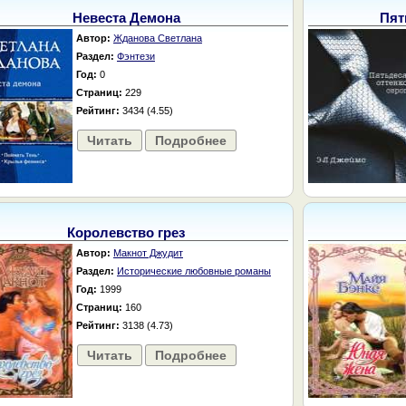
Невеста Демона
Пят
Автор:
Жданова Светлана
Раздел:
Фэнтези
Год:
0
Страниц:
229
Рейтинг:
3434 (4.55)
Читать
Подробнее
Королевство грез
Автор:
Макнот Джудит
Раздел:
Исторические любовные романы
Год:
1999
Страниц:
160
Рейтинг:
3138 (4.73)
Читать
Подробнее