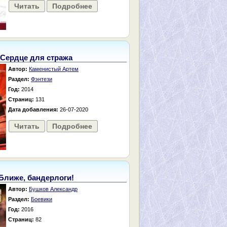
Читать
Подробнее
Сердце для стража
Автор:
Каменистый Артем
Раздел:
Фэнтези
Год:
2014
Страниц:
131
Дата добавления:
26-07-2020
Читать
Подробнее
Ближе, бандерлоги!
Автор:
Бушков Александр
Раздел:
Боевики
Год:
2016
Страниц:
82