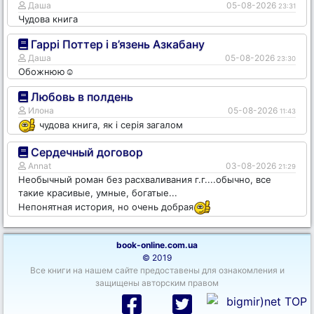
Даша
05-08-2026
23:31
Чудова книга
Гаррі Поттер і в’язень Азкабану
Даша
05-08-2026
23:30
Обожнюю☺️
Любовь в полдень
Илона
05-08-2026
11:43
чудова книга, як і серія загалом
Сердечный договор
Annat
03-08-2026
21:29
Необычный роман без расхваливания г.г....обычно, все
такие красивые, умные, богатые...
Непонятная история, но очень добрая
book-online.com.ua
© 2019
Все книги на нашем сайте предоставены для ознакомления и
защищены авторским правом