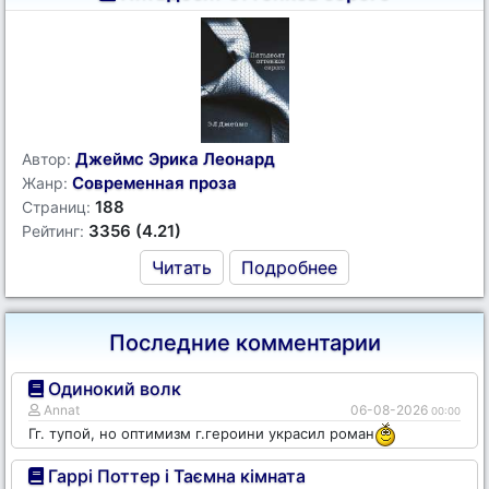
Джеймс Эрика Леонард
Автор:
Современная проза
Жанр:
188
Страниц:
3356 (4.21)
Рейтинг:
Читать
Подробнее
Последние комментарии
Одинокий волк
Annat
06-08-2026
00:00
Гг. тупой, но оптимизм г.героини украсил роман
Гаррі Поттер і Таємна кімната