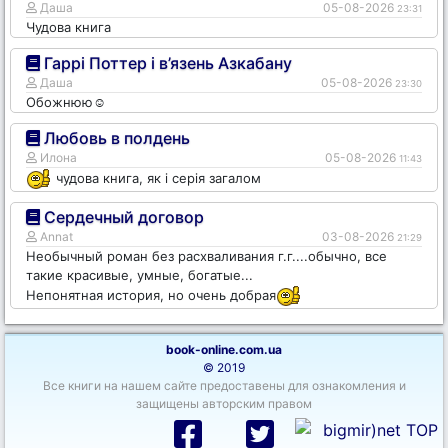
Даша
05-08-2026
23:31
Чудова книга
Гаррі Поттер і в’язень Азкабану
Даша
05-08-2026
23:30
Обожнюю☺️
Любовь в полдень
Илона
05-08-2026
11:43
чудова книга, як і серія загалом
Сердечный договор
Annat
03-08-2026
21:29
Необычный роман без расхваливания г.г....обычно, все
такие красивые, умные, богатые...
Непонятная история, но очень добрая
book-online.com.ua
© 2019
Все книги на нашем сайте предоставены для ознакомления и
защищены авторским правом