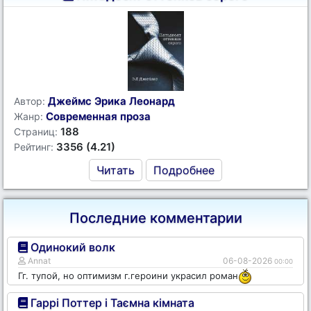
Джеймс Эрика Леонард
Автор:
Современная проза
Жанр:
188
Страниц:
3356 (4.21)
Рейтинг:
Читать
Подробнее
Последние комментарии
Одинокий волк
Annat
06-08-2026
00:00
Гг. тупой, но оптимизм г.героини украсил роман
Гаррі Поттер і Таємна кімната